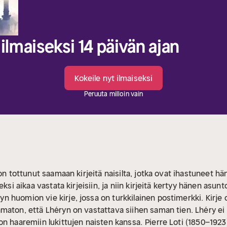
ilmaiseksi 14 päivän ajan
Kokeile nyt ilmaiseksi
Peruuta milloin vain
on tottunut saamaan kirjeitä naisilta, jotka ovat ihastuneet hän
eksi aikaa vastata kirjeisiin, ja niin kirjeitä kertyy hänen as
huomion vie kirje, jossa on turkkilainen postimerkki. Kirje o
aton, että Lhéryn on vastattava siihen saman tien. Lhéry ei vi
on haaremiin lukittujen naisten kanssa.
Pierre Loti (1850–1923) 