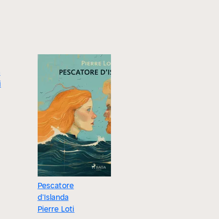
m
i
Pescatore
Pêcheur d'Islande
Mon frère
d’Islanda
(Annoté) : Édition
Édition en
Pierre Loti
enrichie. Marins
Pierre Lot