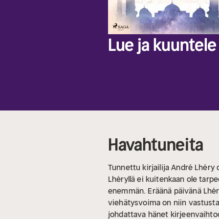
Lue ja kuuntele 
Havahtuneita
Tunnettu kirjailija André Lhéry 
Lhéryllä ei kuitenkaan ole tarpe
enemmän. Eräänä päivänä Lhéryn 
viehätysvoima on niin vastustam
johdattava hänet kirjeenvaihto