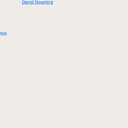
David Downing
3.5
Across the River
mus
and Into the Trees
Ernest
Hemingway