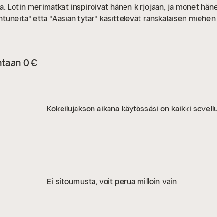
. Lotin merimatkat inspiroivat hänen kirjojaan, ja monet häne
tuneita" että "Aasian tytär" käsittelevät ranskalaisen miehen
ntaan 0 €
Kokeilujakson aikana käytössäsi on kaikki sovellu
Ei sitoumusta, voit perua milloin vain