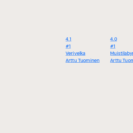
4.1
4.0
#1
#1
Verivelka
Muistilabyr
Arttu Tuominen
Arttu Tuo