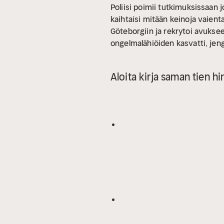
Poliisi poimii tutkimuksissaan j
kaihtaisi mitään keinoja vaienta
Göteborgiin ja rekrytoi avuksee
ongelmalähiöiden kasvatti, jeng
tuttu.
Toiminnantäyteisen Henn
lapsisotilas Suomeen kansanmu
Aloita kirja saman tien hi