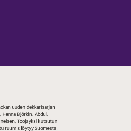
ackan uuden dekkarisarjan
n, Henna Björkin.
Abdul,
ineisen, Toojayksi kutsutun
tu ruumis löytyy Suomesta.