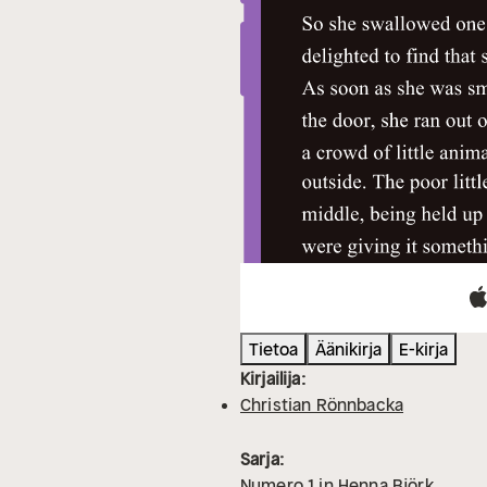
Tietoa
Äänikirja
E-kirja
Kirjailija:
Christian Rönnbacka
Sarja:
Numero
1
in
Henna Björk