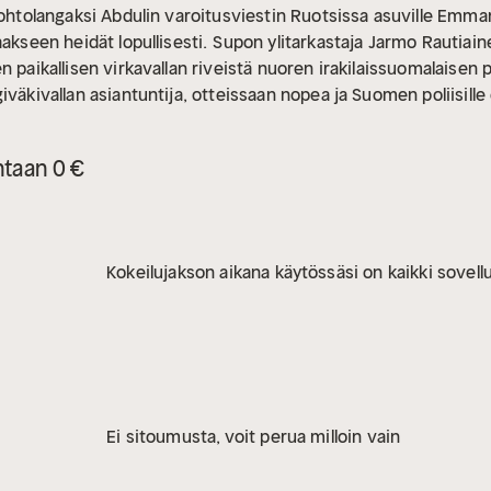
ohtolangaksi Abdulin varoitusviestin Ruotsissa asuville Emmanue
akseen heidät lopullisesti.
Supon ylitarkastaja Jarmo Rautiain
n paikallisen virkavallan riveistä nuoren irakilaissuomalaisen 
iväkivallan asiantuntija, otteissaan nopea ja Suomen poliisill
a Björk -sarjan ensimmäisessä osassa helpolta kuulostava te
rhan todistajaksi kiihtyy silmänräpäyksessä hengästyttäväks
ntaan 0 €
Kokeilujakson aikana käytössäsi on kaikki sovellu
Ei sitoumusta, voit perua milloin vain