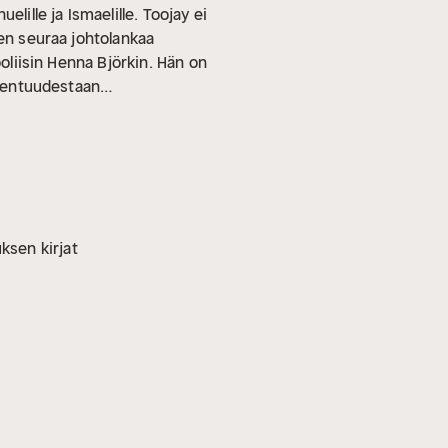
lille ja Ismaelille. Toojay ei
en seuraa johtolankaa
poliisin Henna Björkin. Hän on
e entuudestaan
htävä tuoda entinen
i pakomatkaksi.
ksen kirjat