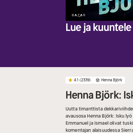
Lue ja kuuntele 
4.1
(2339)
Henna Björk
Henna Björk: Is
Uutta timanttista dekkariviihde
avausosa Henna Björk: Isku lyö 
Emmanuel ja Ismael olivat tusk
komentajan alaisuudessa Sier