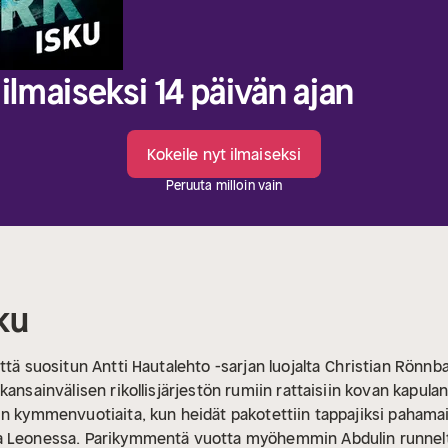
ilmaiseksi 14 päivän ajan
Kokeile nyt ilmaiseksi
Peruuta milloin vain
ku
ttä suositun Antti Hautalehto -sarjan luojalta
Christian Rönnb
kansainvälisen rikollisjärjestön rumiin rattaisiin kovan kapula
in kymmenvuotiaita, kun heidät pakotettiin tappajiksi pahama
ra Leonessa. Parikymmentä vuotta myöhemmin Abdulin runnel