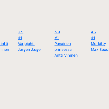
3.9
3.9
4.2
#1
#1
#1
intti
Varjojahti
Punainen
Merkitty
minen
Jørgen Jæger
prinsessa
Max Seec
Antti Vihinen