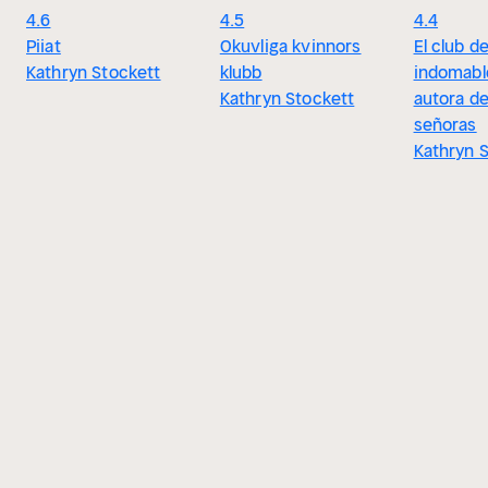
4.6
4.5
4.4
Piiat
Okuvliga kvinnors
El club de
Kathryn Stockett
klubb
indomable
Kathryn Stockett
autora de
señoras
Kathryn 