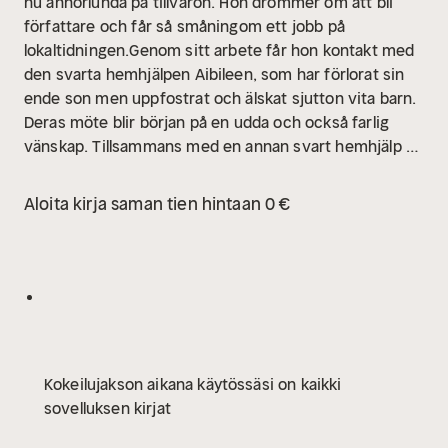
nu annorlunda på tillvaron. Hon drömmer om att bli
författare och får så småningom ett jobb på
lokaltidningen.Genom sitt arbete får hon kontakt med
den svarta hemhjälpen Aibileen, som har förlorat sin
ende son men uppfostrat och älskat sjutton vita barn.
Deras möte blir början på en udda och också farlig
vänskap. Tillsammans med en annan svart hemhjälp –
den egensinniga och smarta Minny – bestämmer sig
Skeeter och Aibileen för att skriva en bok som skildrar
Aloita kirja saman tien hintaan 0 €
verkligheten i staden som de kallar Niceville. De
skriver om hur de svarta har förnedrats och
diskriminerats. Men också om deras drömmar, längtan
och hopp. Arbetet med boken kommer att förändra
deras liv för all framtid.Niceville är en läsupplevelse
utöver det vanliga – en blivande klassiker om kvinnlig
vänskap, mod och kärlekens kraft.
Kokeilujakson aikana käytössäsi on kaikki
sovelluksen kirjat