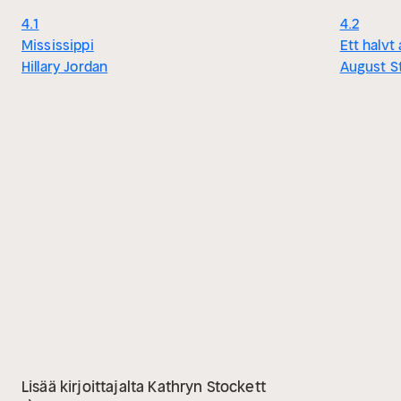
4.1
4.2
Mississippi
Ett halvt
Hillary Jordan
August S
Lisää kirjoittajalta Kathryn Stockett