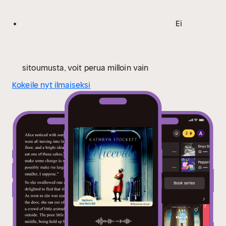
Ei
sitoumusta, voit perua milloin vain
Kokeile nyt ilmaiseksi