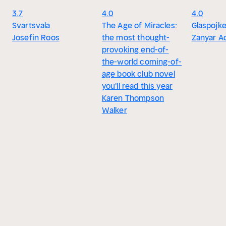
3.7
4.0
4.0
Svartsvala
The Age of Miracles:
Glaspojk
Josefin Roos
the most thought-
Zanyar A
provoking end-of-
the-world coming-of-
age book club novel
you'll read this year
Karen Thompson
Walker