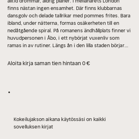
alltid drömmar, aldrig planer.
I mellanårets London
finns nästan ingen ensamhet. Där finns klubbarnas
dansgolv och delade tallrikar med pommes frites. Bara
ibland, under nätterna, formas osäkerheten till en
nedåtgående spiral.
På romanens ändhållplats finner vi
huvudpersonen i Åbo, i ett nybörjat vuxenliv som
ramas in av rutiner. Längs ån i den lilla staden börjar
hon springa igen.
Nya namn handlar om försöket att
börja om och smärtan i att riva upp rötter som knappt
Aloita kirja saman tien hintaan 0 €
hunnit rotas. Berättaren låter sig formas och
omformas, men till vilket pris? Går det att försumma
det förflutna? Elin Willows lakoniska berättande fångar
det obeslutsamma i vår tid.
Kokeilujakson aikana käytössäsi on kaikki
sovelluksen kirjat