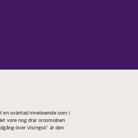
ått en oväntad inneboende som i
 det vore nog drar orosmolnen
edgång över Visingsö” är den