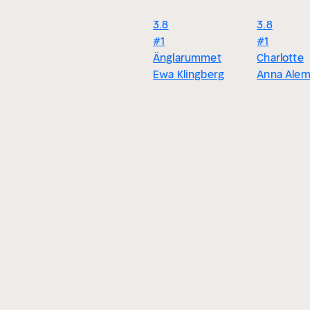
3.8
3.8
#1
#1
Änglarummet
Charlotte
Ewa Klingberg
Anna Ale