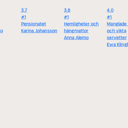
3.7
3.8
4.0
#1
#1
#1
Pensionatet
Hemligheter och
Manglade 
mo
Karina Johansson
hängmattor
och vikta
Anna Alemo
servetter
Ewa Kling