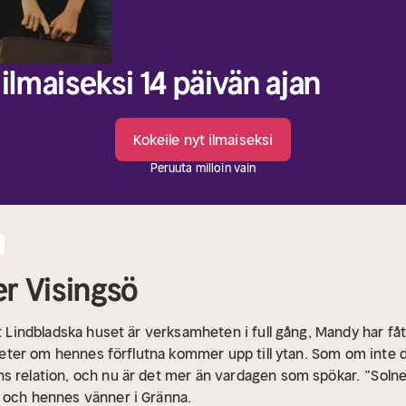
ilmaiseksi 14 päivän ajan
Kokeile nyt ilmaiseksi
Peruuta milloin vain
r Visingsö
det Lindbladska huset är verksamheten i full gång, Mandy har f
ligheter om hennes förflutna kommer upp till ytan. Som om inte
s relation, och nu är det mer än vardagen som spökar.
”Soln
 och hennes vänner i Gränna.