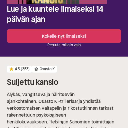
Lue ja kuuntele ilmaiseksi 14
päivän ajan
Kokeile nyt ilmaiseksi
Peruuta milloin vain
4.3
(353)
Osasto K
Suljettu kansio
Älykäs, vangitseva ja häiritsevän
ajankohtainen.
Osasto K -trillerisarja yhdistää
verkostomaisen valtapelin ja rikostutkinnan tarkasti
rakennettuun psykologiseen
henkilökuvaukseen.
Helsingin Sanomien toimittajan