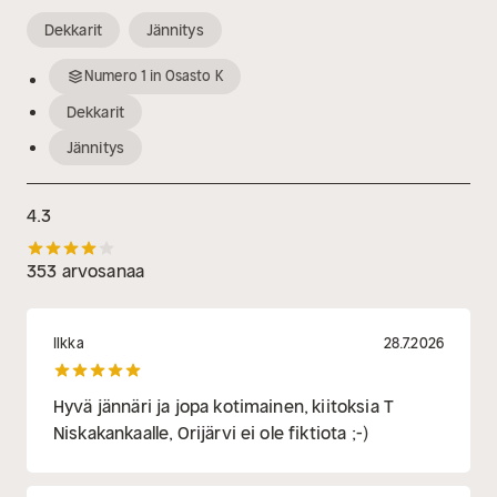
Dekkarit
Jännitys
Numero
1
in
Osasto K
Dekkarit
Jännitys
4.3
353 arvosanaa
Ilkka
28.7.2026
Hyvä jännäri ja jopa kotimainen, kiitoksia T
Niskakankaalle, Orijärvi ei ole fiktiota ;-)