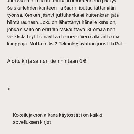
Joel Saarnin ja päätoimittajan lemmenhetki päätyy
Seiska-lehden kanteen, ja Saarni joutuu jättämään
työnsä. Kesken jäänyt juttuhanke ei kuitenkaan jätä
häntä rauhaan. Joku on lähettänyt hänelle kansion,
jonka sisältö on erittäin raskauttava. Suomalainen
verkkolaiteyhtiö näyttää tehneen Venäjällä laittomia
kauppoja. Mutta miksi?
Teknologiayhtiön juristilla Petra
Thorrylla on omat syynsä sekaantua tutkimuksiin.
Hänellä on pakkomielle selvittää yhden 1990-luvulla
Aloita kirja saman tien hintaan 0 €
kadonneen lapsen mysteeri.
Tutkimusten edetessä
Petra ja Joel sotkeutuvat yhä syvemmälle valheiden ja
vakoilun verkkoon, jossa lankoja vetelee tappavan
vaarallinen Osasto K.
Suljettu kansio aloittaa uuden
kotimaisen huipputrillerisarjan. Osasto K on
koukuttava tarina vallasta, joka toimii ilman valvontaa,
ja ihmisistä, jotka eivät enää voi katsoa
Kokeilujakson aikana käytössäsi on kaikki
sivuun.
Tuomas Niskakangas (s. 1980) on
sovelluksen kirjat
jännityskirjailija ja Helsingin Sanomien toimittaja.
Koulutukseltaan hän on kauppatieteiden maisteri.