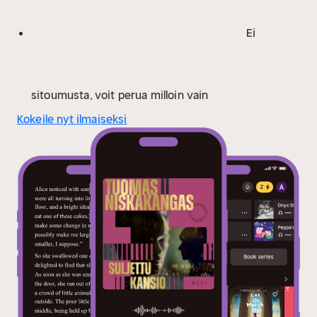
Aiemmin Niskakangas on työskennellyt
Washingtonissa HS:n Yhdysvaltain-kirjeenvaihtajana.
Ei
Hän on aiemmin kirjoittanut suositun Leo Koski -
sarjan.
sitoumusta, voit perua milloin vain
Kokeile nyt ilmaiseksi