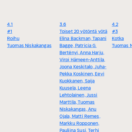
4.1
3.6
4.2
#1
Toiset 20 yötöntä yötä
#3
Roihu
Elina Backman, Tapani
Kotka
Tuomas Niskakangas
Bagge, Patricia G.
Tuomas N
Bertényi, Anna Harju,
Virpi Hämeen-Anttila,
Joona Keskitalo, Juha-
Pekka Koskinen, Eevi
Kuokkanen, Saija
Kuusela, Leena
Lehtolainen, Jussi
Marttila, Tuomas
Niskakangas, Anu
Ojala, Matti Remes,
Markku Ropponen,
Pauliina Susi, Terhi