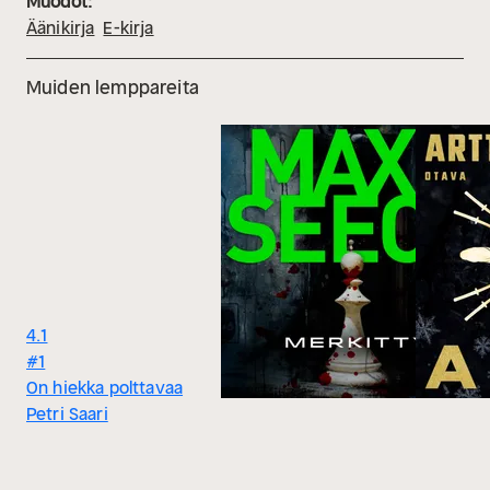
Muodot:
Äänikirja
E-kirja
Muiden lemppareita
4.1
#1
On hiekka polttavaa
Petri Saari