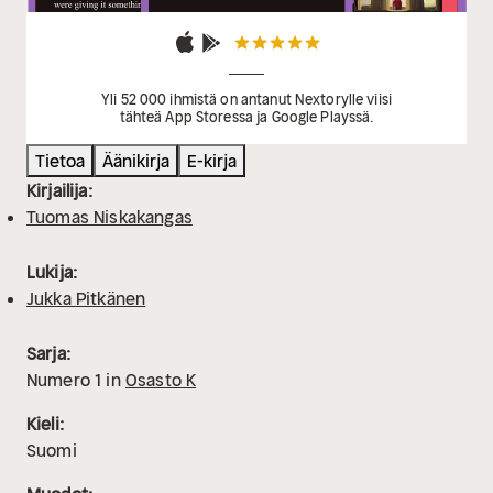
Yli 52 000 ihmistä on antanut Nextorylle viisi
tähteä App Storessa ja Google Playssä.
Tietoa
Äänikirja
E-kirja
Kirjailija:
Tuomas Niskakangas
Lukija:
Jukka Pitkänen
Sarja:
Numero
1
in
Osasto K
Kieli:
Suomi