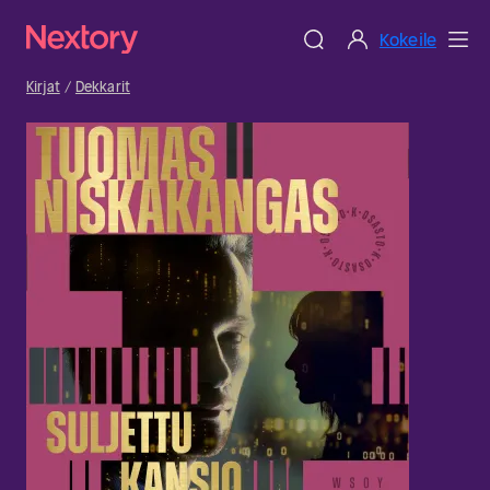
Kokeile
Kirjat
Dekkarit