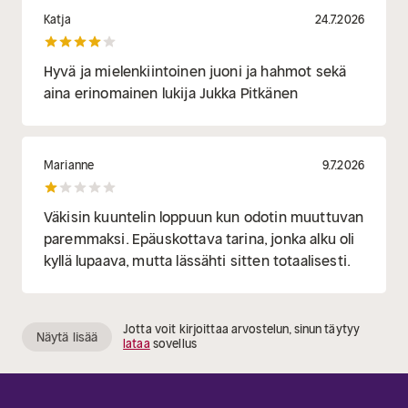
Katja
24.7.2026
Hyvä ja mielenkiintoinen juoni ja hahmot sekä
aina erinomainen lukija Jukka Pitkänen
Marianne
9.7.2026
Väkisin kuuntelin loppuun kun odotin muuttuvan
paremmaksi. Epäuskottava tarina, jonka alku oli
kyllä lupaava, mutta lässähti sitten totaalisesti.
Jotta voit kirjoittaa arvostelun, sinun täytyy
Näytä lisää
lataa
sovellus