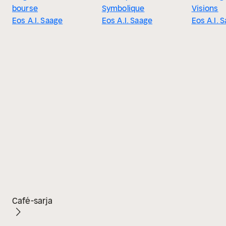
bourse
Symbolique
Visions
Eos A.I. Saage
Eos A.I. Saage
Eos A.I. 
Café-sarja