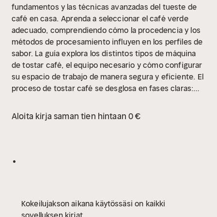
fundamentos y las técnicas avanzadas del tueste de
café en casa.
Aprenda a seleccionar el café verde
adecuado, comprendiendo cómo la procedencia y los
métodos de procesamiento influyen en los perfiles de
sabor. La guía explora los distintos tipos de máquina
de tostar café, el equipo necesario y cómo configurar
su espacio de trabajo de manera segura y eficiente.
El
proceso de tostar café se desglosa en fases claras:
desde la fase de secado y la reacción de Maillard hasta
el primer y segundo crack. Obtendrá conocimientos
Aloita kirja saman tien hintaan 0 €
sobre cómo controlar el perfil de tueste mediante la
regulación de la energía y el flujo de aire para influir en
la duración y el resultado final del tostado de café.
La
obra profundiza en la evaluación del resultado,
incluyendo el análisis visual de los granos, la
valoración olfativa y la realización de catas para
asegurar la calidad. Se abordan temas como el
Kokeilujakson aikana käytössäsi on kaikki
almacenamiento óptimo, la fase de desgasificación y
sovelluksen kirjat
la identificación y corrección de errores comunes en