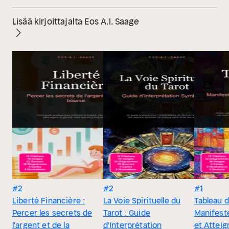
Lisää kirjoittajalta Eos A.I. Saage
#2
#2
#1
Liberté Financière :
La Voie Spirituelle du
Tableau d
Percer les secrets de
Tarot : Guide
Manifest
l'argent et de la
d'Interprétation
et Atteig