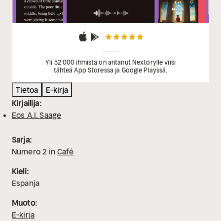
Yli 52 000 ihmistä on antanut Nextorylle viisi
tähteä App Storessa ja Google Playssä.
Tietoa
E-kirja
Kirjailija:
Eos A.I. Saage
Sarja:
Numero
2
in
Café
Kieli:
Espanja
Muoto:
E-kirja