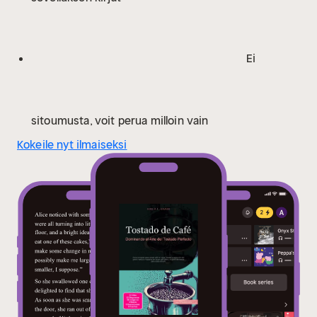
el tueste.
Además, encontrará secciones dedicadas a
técnicas específicas, como el desarrollo de perfiles
para espresso y métodos de filtro, la creación de
Ei
mezclas y las particularidades de tostar granos
especiales, como los descafeinados o los de baja
densidad. Este manual le proporciona las herramientas
para planificar, ejecutar y perfeccionar cada tueste,
sitoumusta, voit perua milloin vain
permitiéndole desarrollar un control preciso sobre el
Kokeile nyt ilmaiseksi
aroma y el sabor de su café.
Para este libro, hemos
apostado por tecnologías innovadoras, incluyendo
Inteligencia Artificial y soluciones de software a
medida. Estas nos apoyaron en numerosos pasos del
proceso: la búsqueda de ideas y la investigación, la
redacción y la edición, el control de calidad, así como
la creación de ilustraciones decorativas.
Nuestro
objetivo es ofrecerle una experiencia de lectura
especialmente armoniosa y contemporánea.