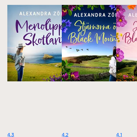
4.3
4.2
4.1