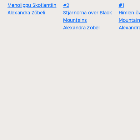
Menolippu Skotlantiin
#2
#1
Alexandra Zöbeli
Stjärnorna över Black
Himlen ö
Mountains
Mountain
Alexandra Zöbeli
Alexandra