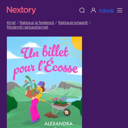
Kokeile
Kirjat
Rakkaus ja feelgood
Rakkausromaanit
Modernit rakkaustarinat