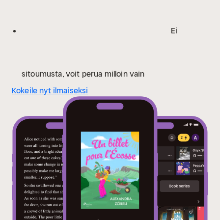
en Angleterre ou au pays de Galles. Dépaysement,
merveilleux paysages et caractères excentriques
sont la marque de ses récits, qui invitent à la rêverie.
Ei
sitoumusta, voit perua milloin vain
Kokeile nyt ilmaiseksi