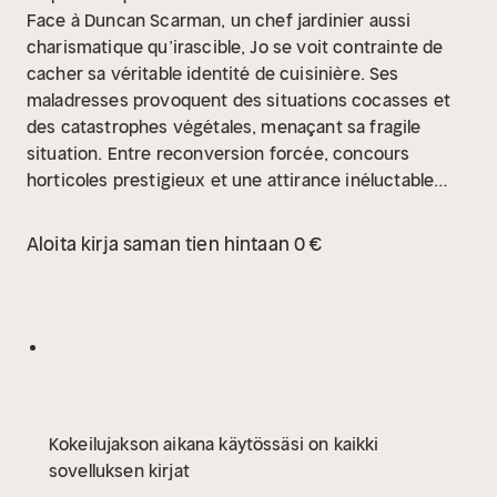
Face à Duncan Scarman, un chef jardinier aussi
charismatique qu’irascible, Jo se voit contrainte de
cacher sa véritable identité de cuisinière. Ses
maladresses provoquent des situations cocasses et
des catastrophes végétales, menaçant sa fragile
situation. Entre reconversion forcée, concours
horticoles prestigieux et une attirance inéluctable
pour Duncan, Jo apprend à cultiver bien plus que des
fleurs. Elle reconstruit sa vie dans ce paysage
Aloita kirja saman tien hintaan 0 €
grandiose, découvrant l’amitié, le courage et un
amour inattendu, prouvant qu’il n’est jamais trop tard
pour se réinventer et trouver sa place.
Alexandra
Zöbeli vit avec son mari et un chat fantasque dans
l’Oberland zurichois, en Suisse. Ses romans se
déroulent dans le pays de son cœur, la Grande-
Bretagne. Avec une bonne dose d’humour, un grain de
Kokeilujakson aikana käytössäsi on kaikki
passion et un vrai sens de la vie, elle se plaît à
sovelluksen kirjat
transporter ses lectrices et ses lecteurs en Écosse,