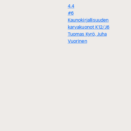
4.4
#6
Kaunokirjallisuuden
karvakuonot K12/J6
Tuomas Kyrö, Juha
Vuorinen