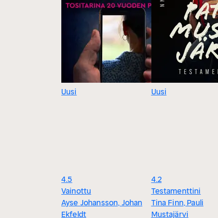
Uusi
Uusi
4.5
4.2
Vainottu
Testamenttini
Ayse Johansson, Johan
Tina Finn, Pauli
Ekfeldt
Mustajärvi