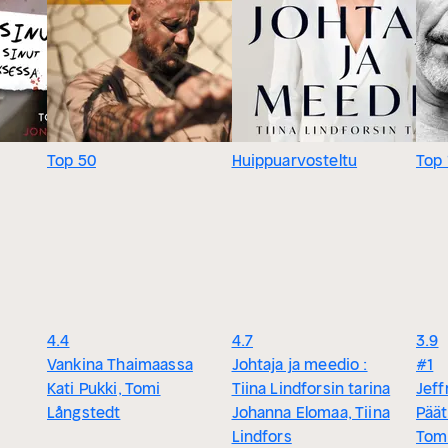
Top 50
Huippuarvosteltu
Top 
4.4
4.7
3.9
Vankina Thaimaassa
Johtaja ja meedio :
#1
Kati Pukki, Tomi
Tiina Lindforsin tarina
Jeff
Långstedt
Johanna Elomaa, Tiina
Päät
Lindfors
Tom