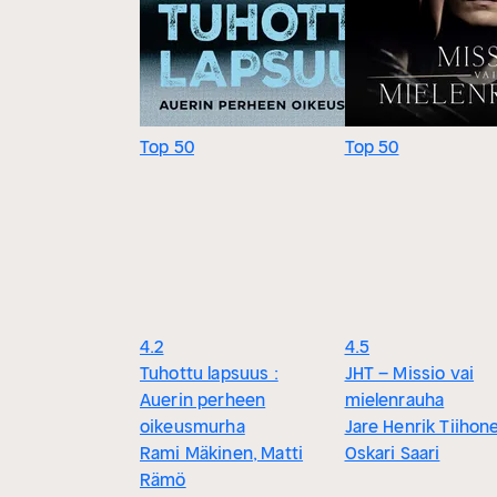
Top 50
Top 50
4.2
4.5
Tuhottu lapsuus :
JHT – Missio vai
Auerin perheen
mielenrauha
oikeusmurha
Jare Henrik Tiihon
Rami Mäkinen, Matti
Oskari Saari
Rämö