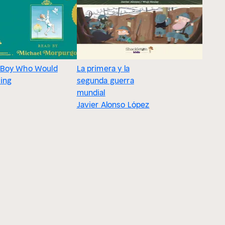
 Boy Who Would
La primera y la
ing
segunda guerra
mundial
Javier Alonso López