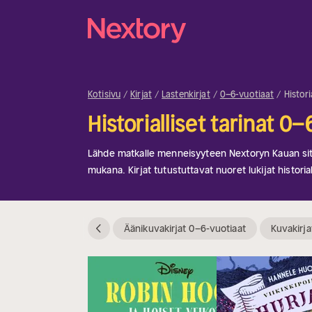
Kotisivu
Kirjat
Lastenkirjat
0–6-vuotiaat
Histori
Historialliset tarinat 0
Lähde matkalle menneisyyteen Nextoryn Kauan sit
mukana. Kirjat tutustuttavat nuoret lukijat historia
ja tekevät menneisyydestä elävää hauskalla ja helpo
pienille historian harrastajille tai uteliaille mielille.
muinaisista seikkailuista, kategoria tarjoaa tarinoi
Äänikuvakirjat 0–6-vuotiaat
Kuvakirja
viihdyttävät.