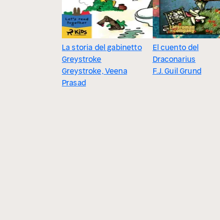
La storia del gabinetto
El cuento del
Greystroke
Draconarius
Greystroke, Veena
F.J. Guil Grund
Prasad