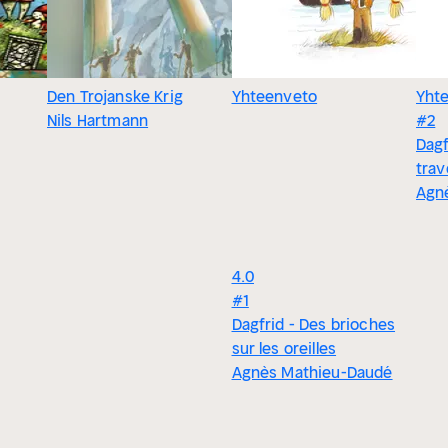
Den Trojanske Krig
Yhteenveto
Yht
Nils Hartmann
#2
Dagf
trav
Agn
4.0
#1
Dagfrid - Des brioches
sur les oreilles
Agnès Mathieu-Daudé