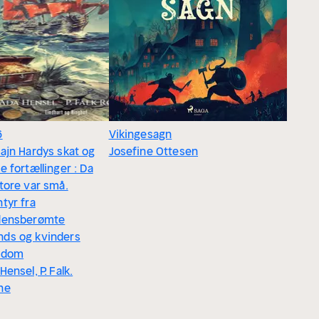
6
Vikingesagn
ajn Hardys skat og
Josefine Ottesen
e fortællinger : Da
tore var små.
tyr fra
densberømte
ds og kvinders
ndom
Hensel, P. Falk.
ne