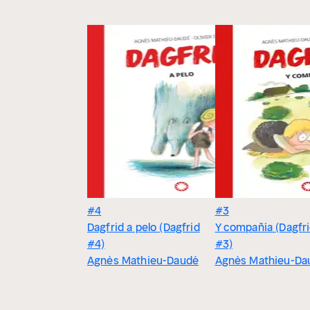
#4
#3
Dagfrid a pelo (Dagfrid
Y compañía (Dagfr
#4)
#3)
Agnès Mathieu-Daudé
Agnès Mathieu-Da