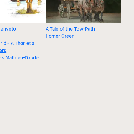
eenveto
A Tale of the Tow-Path
Homer Green
rid - À Thor et à
ers
ès Mathieu-Daudé