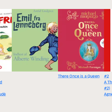
There Once is a Queen
#2
id
A Th
#2)
udé
Agn