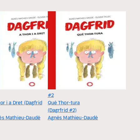
#2
or i a Dret (Dagfrid
Qué Thor-tura
(Dagrfrid #2)
ès Mathieu-Daudé
Agnès Mathieu-Daudé