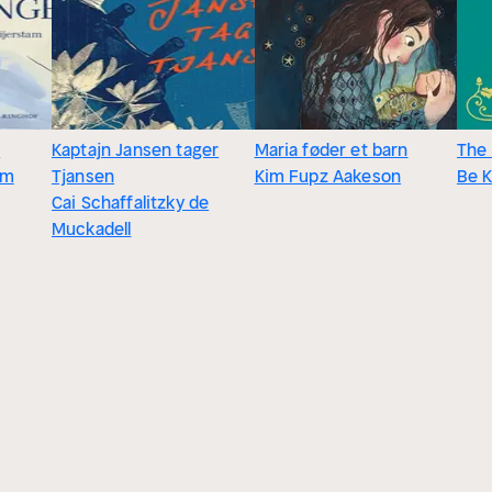
e
Kaptajn Jansen tager
Maria føder et barn
The
am
Tjansen
Kim Fupz Aakeson
Be K
Cai Schaffalitzky de
Muckadell