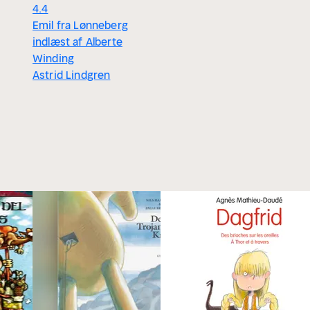
4.4
Emil fra Lønneberg
indlæst af Alberte
Winding
Astrid Lindgren