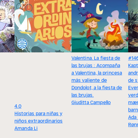
Valentina. La fiesta de
#14
las brujas : Acompaña
Kapt
a Valentina, la princesa
andr
más valiente de
de s
Dondolot, a la fiesta de
Even
las brujas.
ver
Giuditta Campello
mæn
4.0
bar
Historias para niñas y
Ada 
niños extraordinarios
Røn
Amanda Li