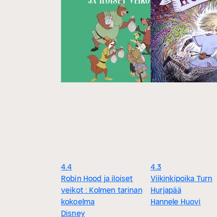
4.4
4.3
Robin Hood ja iloiset
Viikinkipoika Turn
veikot : Kolmen tarinan
Hurjapää
kokoelma
Hannele Huovi
Disney