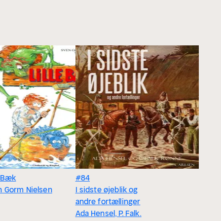
e Bæk
#84
n Gorm Nielsen
I sidste øjeblik og
andre fortællinger
Ada Hensel, P. Falk.