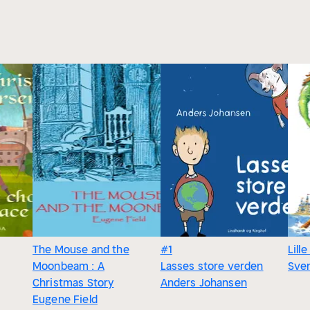
The Mouse and the
#1
Lill
Moonbeam : A
Lasses store verden
Sve
Christmas Story
Anders Johansen
Eugene Field