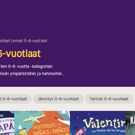
alliset tarinat 0–6-vuotiaat
–6-vuotiaat
ten 0–6 vuotta -kategorian
llisiin ympäristöihin ja hahmoihin
lla tavalla. Täydellinen valinta
 Opittepa ritareista ja linnoista tai
ta, jotka sekä opettavat että
t 0–6-vuotiaat
Jännitys 0–6-vuotiaat
Tarinat 0–6-vuotiaat