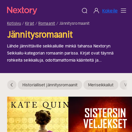
Kokeile
Kotisivu
Kirjat
Romaanit
Jännitysromaanit
Jännitysromaanit
Lähde jännittäville seikkailuille minkä tahansa Nextoryn
Seikkailu-kategorian romaanin parissa. Kirjat ovat täynnä
rohkeita seikkailuja, odottamattomia käänteitä ja
unohtumattomia matkoja. Haluatpa tutkia kadonneita
sivilisaatioita tai taistella luonnonvoimia vastaan, tarinat
tarjoavat tauotonta toimintaa ja jännitystä niitä kaipaaville
Historialliset jännitysromaanit
Meriseikkailut
Villi
lukijoille. Varma valinta ahmittavaksi!