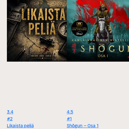
3.4
4.5
#2
#1
Likaista peliä
Shōgun – Osa 1