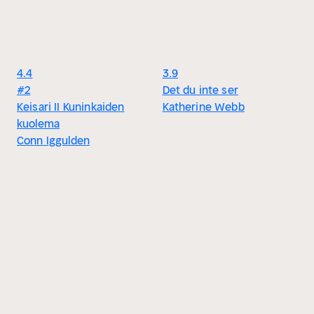
4.4
3.9
#2
Det du inte ser
Keisari II Kuninkaiden
Katherine Webb
kuolema
Conn Iggulden