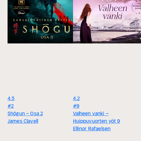
4.5
4.2
#2
#9
Shōgun – Osa 2
Valheen vanki –
James Clavell
Huippuvuorten yöt 9
Ellinor Rafaelsen