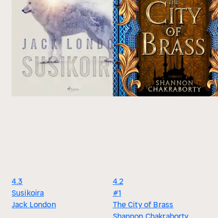
4.3
4.2
Susikoira
#1
Jack London
The City of Brass
Shannon Chakraborty