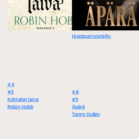
Huippuarvosteltu
4.4
#3
4.6
Kohtalon laiva
#3
Robin Hobb
Äpärä
Tonny Gulløv