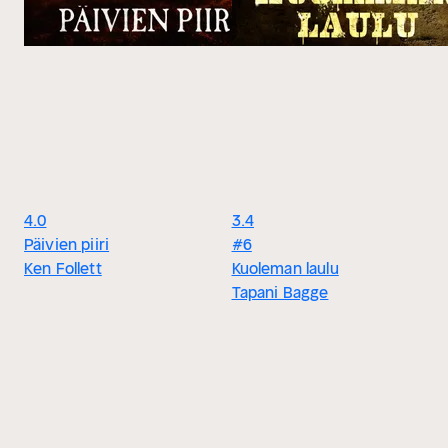
4.0
3.4
Päivien piiri
#6
Ken Follett
Kuoleman laulu
Tapani Bagge