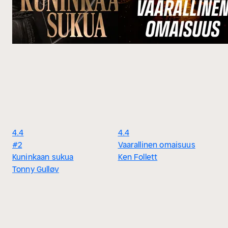
4.4
4.4
#2
Vaarallinen omaisuus
Kuninkaan sukua
Ken Follett
Tonny Gulløv