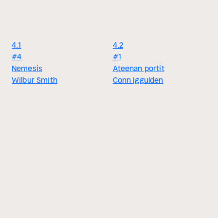
4.1
4.2
#4
#1
Nemesis
Ateenan portit
Wilbur Smith
Conn Iggulden