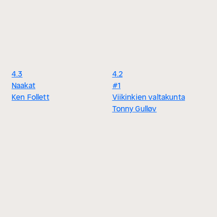
4.3
4.2
Naakat
#1
Ken Follett
Viikinkien valtakunta
Tonny Gulløv