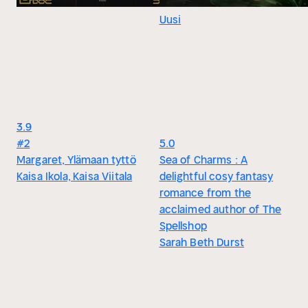
Uusi
3.9
#2
5.0
Margaret, Ylämaan tyttö
Sea of Charms : A
Kaisa Ikola, Kaisa Viitala
delightful cosy fantasy
romance from the
acclaimed author of The
Spellshop
Sarah Beth Durst