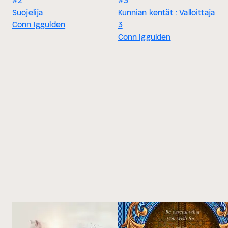
#2
#3
Suojelija
Kunnian kentät : Valloittaja
Conn Iggulden
3
Conn Iggulden