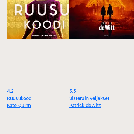
4.2
3.5
Ruusukoodi
Sistersin veljekset
Kate Quinn
Patrick deWitt