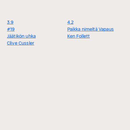
3.9
4.2
#19
Paikka nimeltä Vapaus
Jäätikön uhka
Ken Follett
Clive Cussler