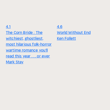
4.1
4.6
The Corn Bride : The
World Without End
witchiest, ghostliest,
Ken Follett
most hilarious folk-horror
wartime romance you'll
read this year . . . or ever
Mark Stay