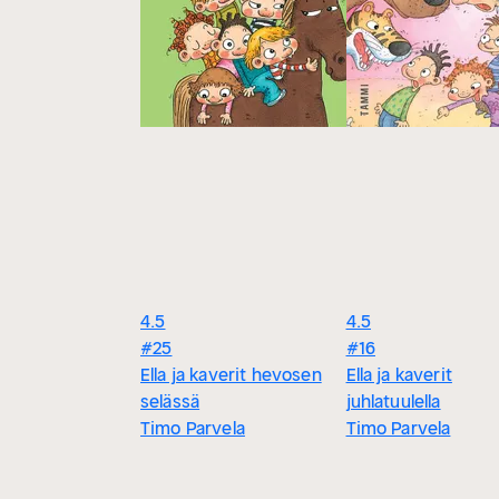
4.5
4.5
#25
#16
Ella ja kaverit hevosen
Ella ja kaverit
selässä
juhlatuulella
Timo Parvela
Timo Parvela