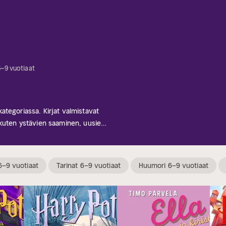
6–9 vuotiaat
tegoriassa. Kirjat valmistavat
 kuten ystävien saaminen, uusien
ellinen valinta lapsille, jotka
rina ensimmäisestä koulupäivästä
a oppijoita koulumatkansa joka
6–9 vuotiaat
Tarinat 6–9 vuotiaat
Huumori 6–9 vuotiaat