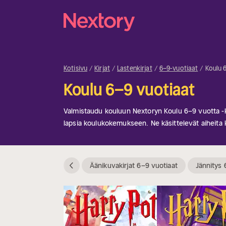
Kotisivu
Kirjat
Lastenkirjat
6–9-vuotiaat
Koulu 
Koulu 6–9 vuotiaat
Valmistaudu kouluun Nextoryn Koulu 6–9 vuotta -ka
lapsia koulukokemukseen. Ne käsittelevät aiheita
asioiden oppiminen ja haasteiden kohtaaminen. Täyd
aloittavat tai jo käyvät koulua. Olipa kyseessä ta
tai vinkkejä onnistumiseen, kategoria tukee nuori
Äänikuvakirjat 6–9 vuotiaat
Jännitys 
askeleella.