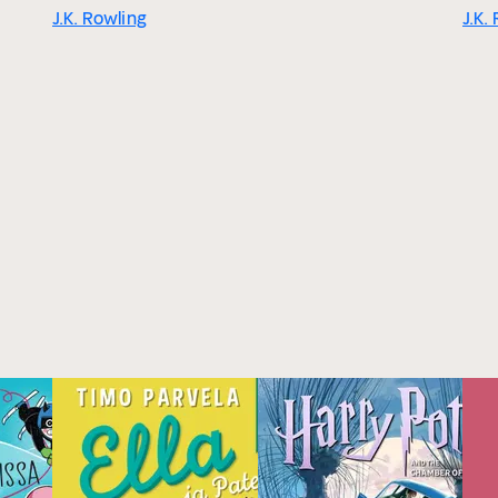
J.K. Rowling
J.K.