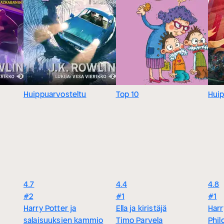
Huippuarvosteltu
Top 10
Huip
4.7
4.4
4.8
#2
#1
#1
Harry Potter ja
Ella ja kiristäjä
Harr
salaisuuksien kammio
Timo Parvela
Phil