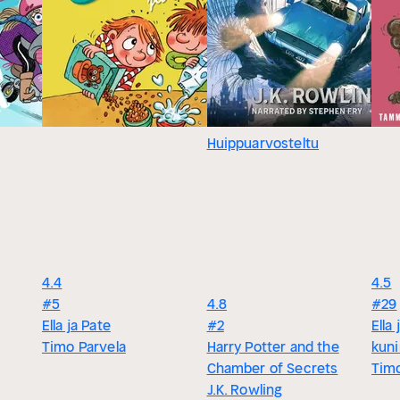
Huippuarvosteltu
4.4
4.5
#5
4.8
#29
Ella ja Pate
#2
Ella
Timo Parvela
Harry Potter and the
kuni
Chamber of Secrets
Timo
J.K. Rowling