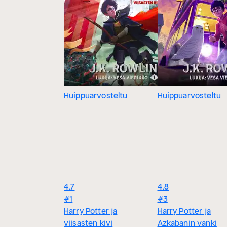
Huippuarvosteltu
Huippuarvosteltu
4.7
4.8
#1
#3
Harry Potter ja
Harry Potter ja
viisasten kivi
Azkabanin vanki