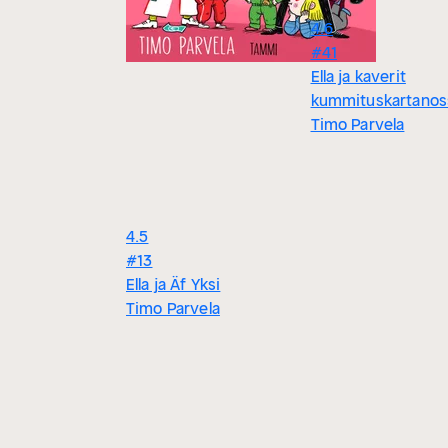
4.6
#41
Ella ja kaverit
kummituskartanos
Timo Parvela
4.5
#13
Ella ja Äf Yksi
Timo Parvela