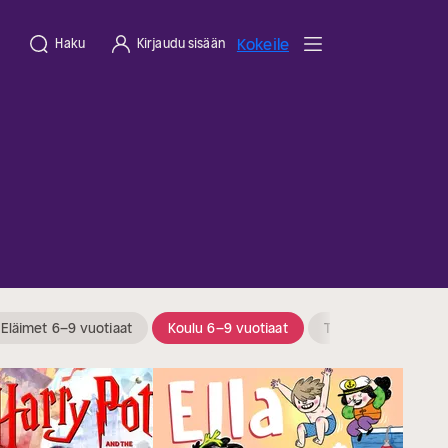
Kokeile
Haku
Kirjaudu sisään
Eläimet 6–9 vuotiaat
Koulu 6–9 vuotiaat
Tietokirjat 6–9 vuot