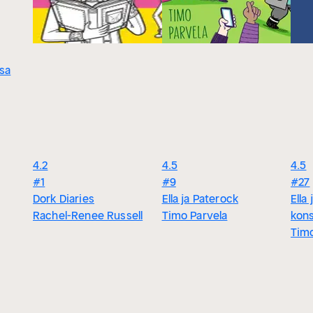
sa
4.2
4.5
4.5
#1
#9
#27
Dork Diaries
Ella ja Paterock
Ella 
Rachel-Renee Russell
Timo Parvela
kons
Timo