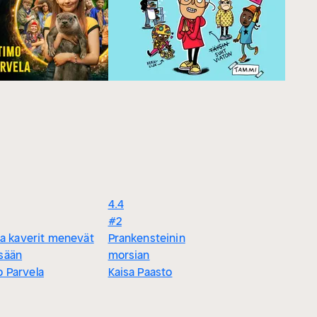
4.4
#2
 ja kaverit menevät
Prankensteinin
sään
morsian
 Parvela
Kaisa Paasto