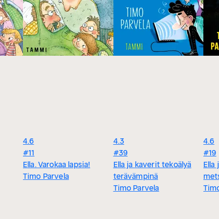
4.6
4.3
4.6
#11
#39
#19
Ella. Varokaa lapsia!
Ella ja kaverit tekoälyä
Ella
Timo Parvela
terävämpinä
met
Timo Parvela
Timo