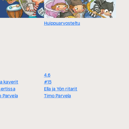
Huippuarvosteltu
4.6
ja kaverit
#15
ertissa
Ella ja Yön ritarit
 Parvela
Timo Parvela