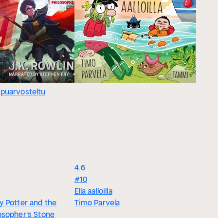
puarvosteltu
4.6
#10
Ella aalloilla
y Potter and the
Timo Parvela
osopher's Stone