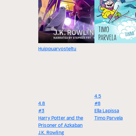
Huippuarvosteltu
4.5
4.8
#8
#3
Ella Lapissa
Harry Potter and the
Timo Parvela
Prisoner of Azkaban
J.K. Rowling