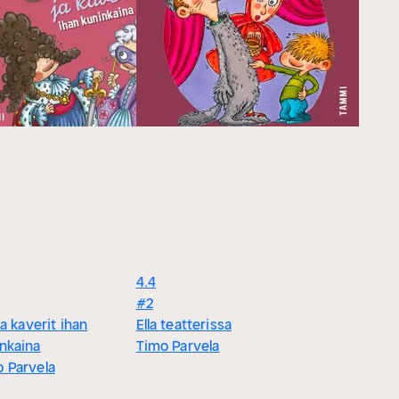
4.4
#2
 ja kaverit ihan
Ella teatterissa
nkaina
Timo Parvela
 Parvela