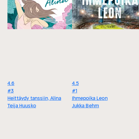
4.6
4.5
#3
#1
Heittäydy tanssiin, Alina
Ihmepoika Leon
Teija Huusko
Jukka Behm