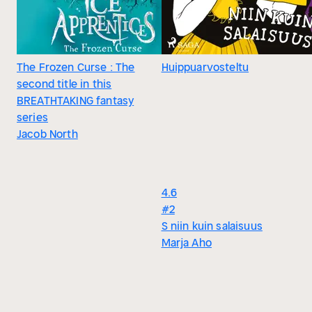
The Frozen Curse : The
Huippuarvosteltu
second title in this
BREATHTAKING fantasy
series
Jacob North
4.6
#2
S niin kuin salaisuus
Marja Aho