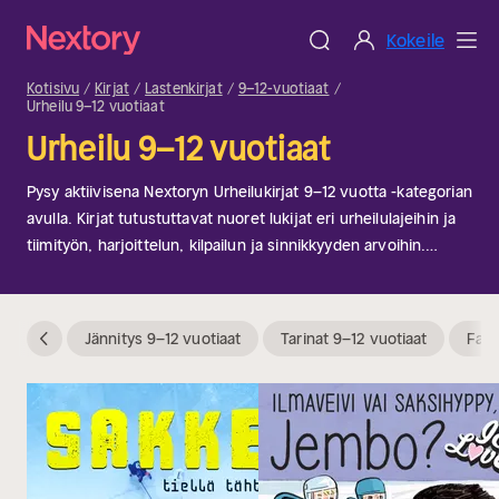
Kokeile
Kotisivu
Kirjat
Lastenkirjat
9–12-vuotiaat
Urheilu 9–12 vuotiaat
Urheilu 9–12 vuotiaat
Pysy aktiivisena Nextoryn Urheilukirjat 9–12 vuotta -kategorian
avulla. Kirjat tutustuttavat nuoret lukijat eri urheilulajeihin ja
tiimityön, harjoittelun, kilpailun ja sinnikkyyden arvoihin.
Täydellinen valinta nuorille urheilijoille tai lapsille, jotka
haluavat lukea suosikkiurheilulajeistaan. Olipa kyseessä
jalkapallo, koripallo tai voimistelu, kategoria tarjoaa tarinoita,
Jännitys 9–12 vuotiaat
Tarinat 9–12 vuotiaat
Fant
jotka inspiroivat rakastamaan urheilua ja liikuntaa.