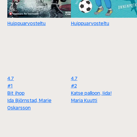
Huippuarvosteltu
Huippuarvosteltu
4.7
4.7
#1
#2
Bit ihop
Katse palloon, Iida!
Ida Björnstad, Marie
Maria Kuutti
Oskarsson