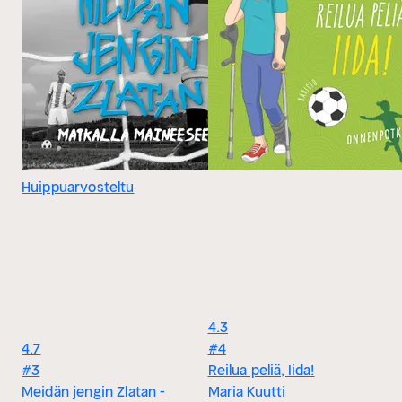
Huippuarvosteltu
4.3
4.7
#4
#3
Reilua peliä, Iida!
Meidän jengin Zlatan -
Maria Kuutti