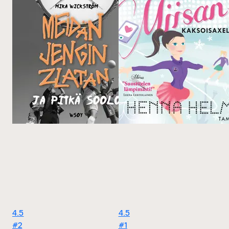
4.5
4.5
#2
#1