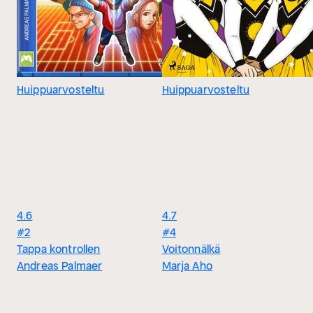
Huippuarvosteltu
Huippuarvosteltu
4.6
4.7
#2
#4
Tappa kontrollen
Voitonnälkä
Andreas Palmaer
Marja Aho