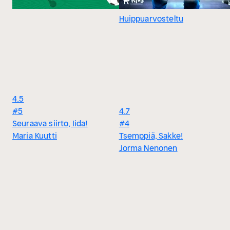
Huippuarvosteltu
4.5
#5
4.7
Seuraava siirto, Iida!
#4
Maria Kuutti
Tsemppiä, Sakke!
Jorma Nenonen