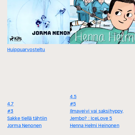
Huippuarvosteltu
4.5
4.7
#5
#3
Ilmaveivi vai saksihyppy,
Sakke tiellä tähtiin
Jembo? : IceLove 5
Jorma Nenonen
Henna Helmi Heinonen