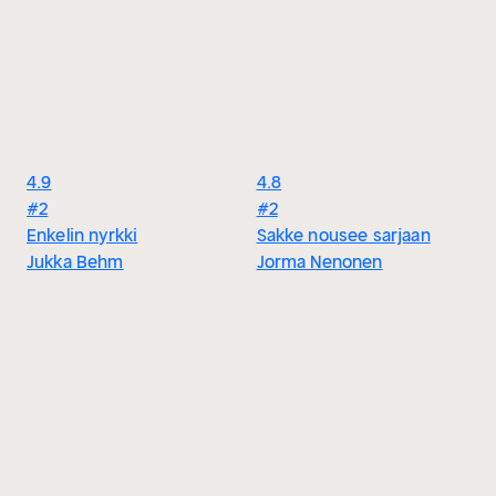
4.9
4.8
#2
#2
Enkelin nyrkki
Sakke nousee sarjaan
Jukka Behm
Jorma Nenonen