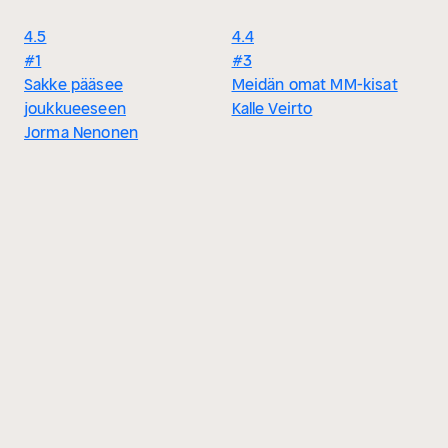
4.5
4.4
#1
#3
Sakke pääsee
Meidän omat MM-kisat
joukkueeseen
Kalle Veirto
Jorma Nenonen