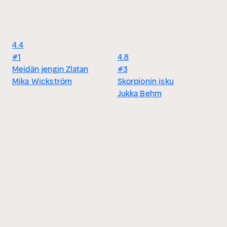
4.4
#1
4.8
Meidän jengin Zlatan
#3
Mika Wickström
Skorpionin isku
Jukka Behm