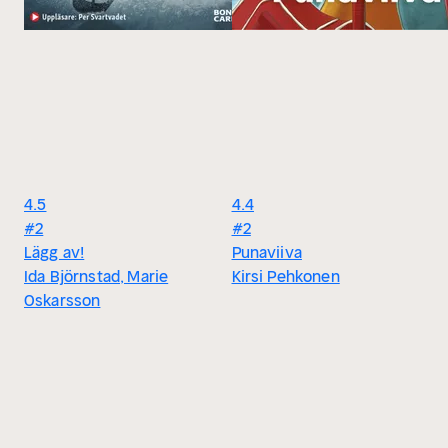
4.5
4.4
#2
#2
Lägg av!
Punaviiva
Ida Björnstad, Marie
Kirsi Pehkonen
Oskarsson