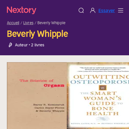
Essayer
Accueil
Livres
Beverly Whipple
Beverly Whipple
Auteur • 2 livres