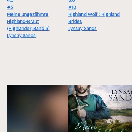
4.5
5.0
#3
#10
Meine ungezähmte
Highland Wolf : Highland
Highland-Braut
Brides
(Highlander, Band 3)
Lynsay Sands
Lynsay Sands