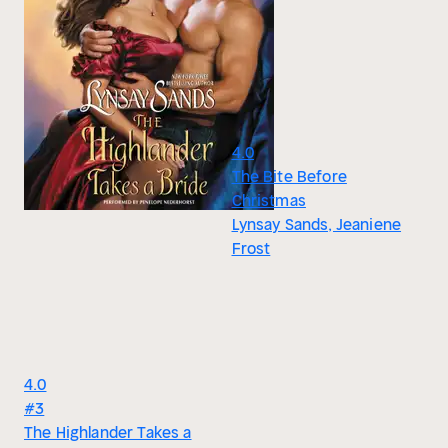
4.0
The Bite Before
Christmas
Lynsay Sands, Jeaniene
Frost
4.0
#3
The Highlander Takes a