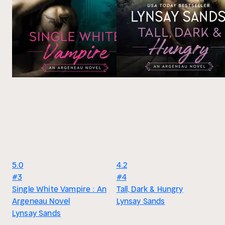
5.0
4.2
#3
#4
Single White Vampire : An
Tall, Dark & Hungry
Argeneau Novel
Lynsay Sands
Lynsay Sands