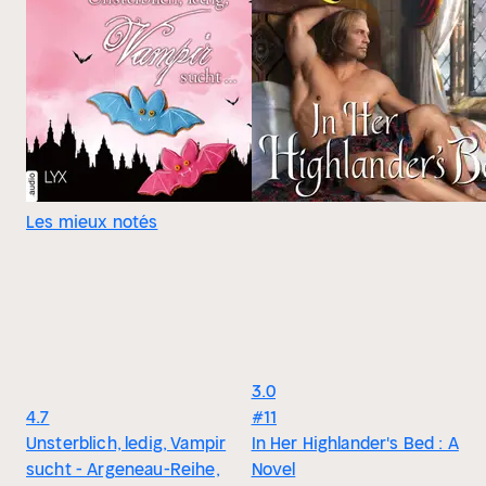
Les mieux notés
3.0
4.7
#11
Unsterblich, ledig, Vampir
In Her Highlander's Bed : A
sucht - Argeneau-Reihe,
Novel