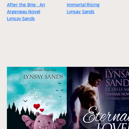
After the Bite : An
Immortal Rising
Argeneau Novel
Lynsay Sands
Lynsay Sands