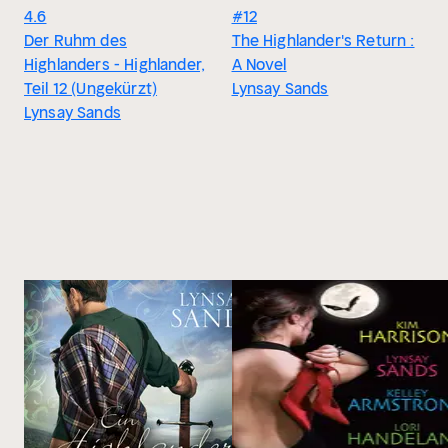
4.6
#12
Der Ruhm des
The Highlander's Return :
Highlanders - Highlander,
A Novel
Teil 12 (Ungekürzt)
Lynsay Sands
Lynsay Sands