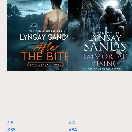
4.5
4.4
#35
#34