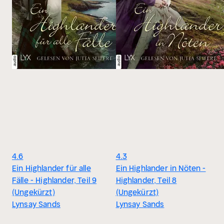
4.6
4.3
Ein Highlander für alle
Ein Highlander in Nöten -
Fälle - Highlander, Teil 9
Highlander, Teil 8
(Ungekürzt)
(Ungekürzt)
Lynsay Sands
Lynsay Sands