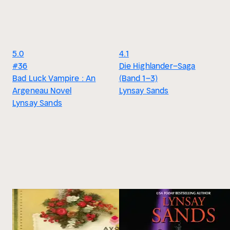
5.0
4.1
#36
Die Highlander–Saga
Bad Luck Vampire : An
(Band 1–3)
Argeneau Novel
Lynsay Sands
Lynsay Sands