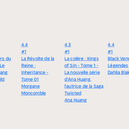
4.4
4.3
4.4
#1
#1
#1
ers du
La Révolte de la
La colère : Kings
Black Ven
 Le
Reine :
of Sin - Tome 1 -
Légendes,
sang
Inheritance -
La nouvelle série
Dahlia Bla
ild
Tome 01
d'Ana Huang,
Morgane
l'autrice de la Saga
Moncomble
Twisted
Ana Huang