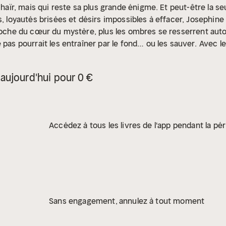
 haïr, mais qui reste sa plus grande énigme. Et peut-être la seu
s, loyautés brisées et désirs impossibles à effacer, Josephine 
proche du cœur du mystère, plus les ombres se resserrent autou
 pas pourrait les entraîner par le fond… ou les sauver.
Avec l
e que des comédiennes et comédiens ont travaillé à l'enregist
ée avec l'intelligence artificielle.
aujourd'hui pour 0 €
Accédez à tous les livres de l'app pendant la pér
Sans engagement, annulez à tout moment