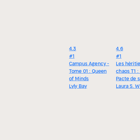
4.3
4.6
#1
#1
Campus Agency -
Les hériti
Tome 01 : Queen
chaos T1 :
of Minds
Pacte de 
Lyly Bay
Laura S. W