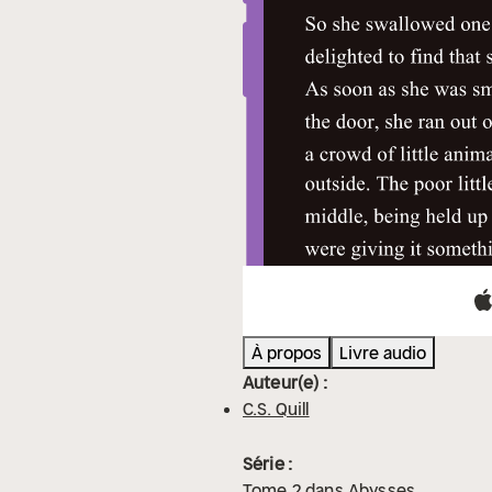
À propos
Livre audio
Auteur(e) :
C.S. Quill
Série :
Tome
2
dans
Abysses