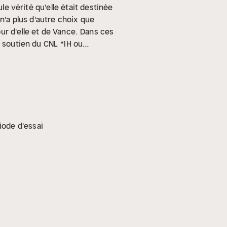
le vérité qu'elle était destinée
n'a plus d'autre choix que
r d'elle et de Vance.
Dans ces
e soutien du CNL
*IH ou
rement de ce livre audio, et
iode d'essai