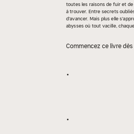
toutes les raisons de fuir et de
à trouver. Entre secrets oublié
d'avancer. Mais plus elle s'ap
abysses où tout vacille, chaque
Interprétation Humaine signifi
qu'aucune voix n'a été enregistr
Commencez ce livre dès 