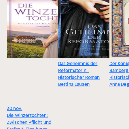
Das Geheimnis der
Der Köni
Reformatorin :
Bamberg 
Historischer Roman
Historis
Bettina Lausen
Anna De
30 nov.
Die Winzertochter :
Zwischen Pflicht und