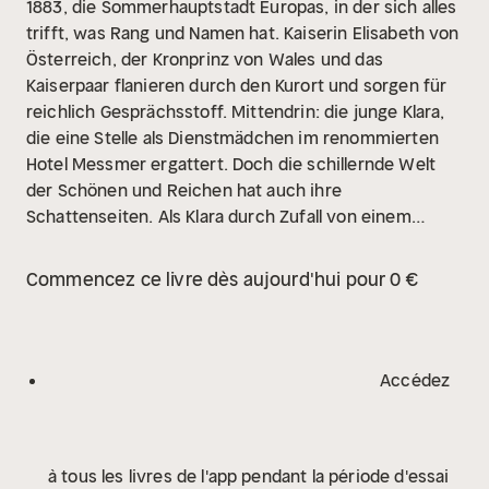
1883, die Sommerhauptstadt Europas, in der sich alles
trifft, was Rang und Namen hat. Kaiserin Elisabeth von
Österreich, der Kronprinz von Wales und das
Kaiserpaar flanieren durch den Kurort und sorgen für
reichlich Gesprächsstoff. Mittendrin: die junge Klara,
die eine Stelle als Dienstmädchen im renommierten
Hotel Messmer ergattert. Doch die schillernde Welt
der Schönen und Reichen hat auch ihre
Schattenseiten. Als Klara durch Zufall von einem
geplanten Attentat auf den Kaiser erfährt, setzt sie
alles daran, den Anschlag zu verhindern.
Commencez ce livre dès aujourd'hui pour 0 €
Unterstützung erhält sie von einem charmanten
jungen Reporter, der schon bald mehr als nur ein guter
Freund ist ...
Eine unterhaltsame Zeitreise in die Belle
Époque – wunderbar leichthändig geschrieben von
Accédez
der bekannten Promi-Reporterin aus dem SWR.
à tous les livres de l'app pendant la période d'essai