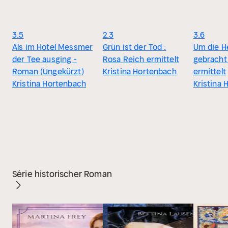
3.5
2.3
3.6
Als im Hotel Messmer
Grün ist der Tod :
Um die H
der Tee ausging -
Rosa Reich ermittelt
gebracht
Roman (Ungekürzt)
Kristina Hortenbach
ermittelt
Kristina Hortenbach
Kristina
Série historischer Roman