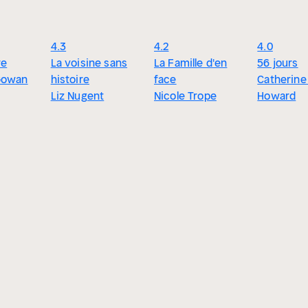
4.3
4.2
4.0
re
La voisine sans
La Famille d'en
56 jours
Gowan
histoire
face
Catherine
Liz Nugent
Nicole Trope
Howard