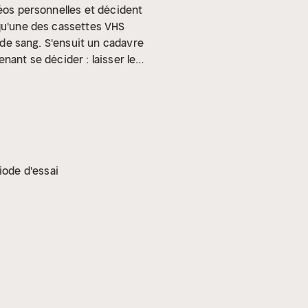
déos personnelles et décident
squ'une des cassettes VHS
t de sang. S'ensuit un cadavre
nant se décider : laisser le
a tombe...
Interprétation
iode d'essai