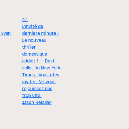
4.1
4.2
4.4
L'Invité de
Une invitée
Ne le lais
 Ryan
dernière minute -
particulière
entrer
Le nouveau
Nelle Lamarr
Lisa Jewel
thriller
domestique
addictif ! - Best-
seller du New York
Times : Vous êtes
invités. Ne vous
réjouissez pas
trop vite.
Jason Rekulak