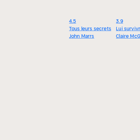
4.5
3.9
Tous leurs secrets
Lui surviv
John Marrs
Claire Mc