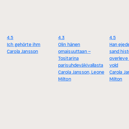
4.5
4.3
4.5
Ich gehörte ihm
Olin hänen
Han ejed
Carola Jansson
omaisuuttaan –
sand hist
Tositarina
overleve
parisuhdeväkivallasta
vold
Carola Jansson, Leone
Carola J
Milton
Milton