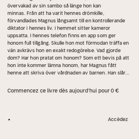
övervakad av sin sambo så länge hon kan
minnas.
Från att ha varit hennes drömkille,
förvandlades Magnus långsamt till en kontrollerande
diktator i hennes liv. I hemmet sitter kameror
uppsatta. I hennes telefon finns en app som ger
honom full tillgång. Skulle hon mot förmodan träffa en
vän avkrävs hon en exakt redogörelse. Vad gjorde
dom? Har hon pratat om honom? Som ett bevis på att
hon inte kommer lämna honom, har Magnus fått
henne att skriva över vårdnaden av barnen. Han slår
henne när hon inte ställer upp på sex. Och hon
misstänker att han sålt henne när hon haft sina ögon
Commencez ce livre dès aujourd'hui pour 0 €
förbundna.
I tio år har hon varit i hans våld, men nu
sitter hon här för att få hjälp.
"Han ägde mig" är en
sann berättelse om vad som pågick i en utåt sett
normal familj i en svensk småstad. Det är en
Accédez
berättelse om kontroll, kvinnohat, och hur man till slut
blir fri.
Carola Jansson (f. 1983) vann mot sin förövare i