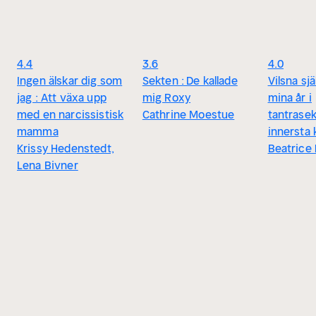
4.4
3.6
4.0
Ingen älskar dig som
Sekten : De kallade
Vilsna sjä
jag : Att växa upp
mig Roxy
mina år i
med en narcissistisk
Cathrine Moestue
tantrase
mamma
innersta 
Krissy Hedenstedt,
Beatrice 
Lena Bivner