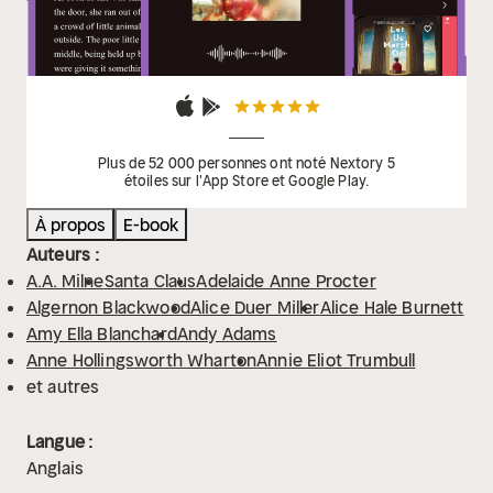
Plus de 52 000 personnes ont noté Nextory 5
étoiles sur l'App Store et Google Play.
À propos
E-book
Auteurs :
A.A. Milne
Santa Claus
Adelaide Anne Procter
Algernon Blackwood
Alice Duer Miller
Alice Hale Burnett
Amy Ella Blanchard
Andy Adams
Anne Hollingsworth Wharton
Annie Eliot Trumbull
et autres
Langue :
Anglais