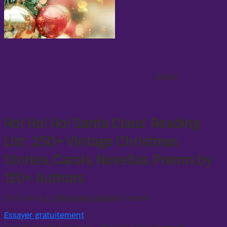
E-book
Ho! Ho! Ho! Santa Claus' Reading
List: 250+ Vintage Christmas
Stories, Carols, Novellas, Poems by
120+ Authors
Écrit par
A.A. Milne
Santa Claus
et autres
Essayer gratuitement