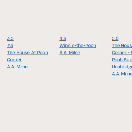
3.5
4.3
5.0
#3
Winnie-the-Pooh
The Hous
The House At Pooh
A.A. Milne
Corner -
Corner
Pooh Boo
A.A. Milne
Unabridg
A.A. Miln