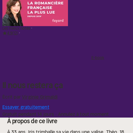
Les mieux notés
4.9
12
E-book
Il nous restera ça
Écrit par
Virginie Grimaldi
Essayer gratuitement
Gratuit pendant 14 jours · Annulez à tout moment
À propos de ce livre
À 33 ans, Iris trimballe sa vie dans une valise.
Théo, 18