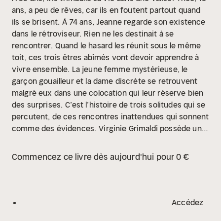
ans, a peu de rêves, car ils en foutent partout quand
ils se brisent.
À 74 ans, Jeanne regarde son existence
dans le rétroviseur.
Rien ne les destinait à se
rencontrer.
Quand le hasard les réunit sous le même
toit, ces trois êtres abîmés vont devoir apprendre à
vivre ensemble. La jeune femme mystérieuse, le
garçon gouailleur et la dame discrète se retrouvent
malgré eux dans une colocation qui leur réserve bien
des surprises.
C’est l’histoire de trois solitudes qui se
percutent, de ces rencontres inattendues qui sonnent
comme des évidences.
Virginie Grimaldi possède un
talent inégalé pour nous faire passer du rire aux
larmes et nous conter la vie avec justesse et
Commencez ce livre dès aujourd'hui pour 0 €
sensibilité.
Accédez