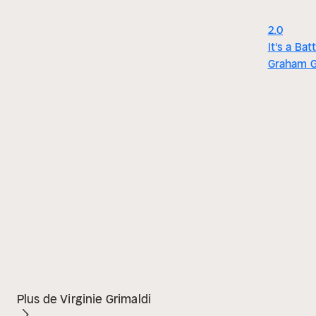
2.0
It's a Bat
Graham 
Plus de Virginie Grimaldi