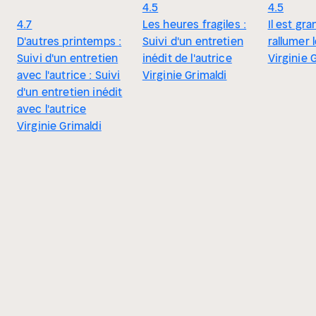
4.5
4.5
4.7
Les heures fragiles :
Il est gr
D'autres printemps :
Suivi d'un entretien
rallumer 
Suivi d'un entretien
inédit de l'autrice
Virginie 
avec l'autrice : Suivi
Virginie Grimaldi
d'un entretien inédit
avec l'autrice
Virginie Grimaldi