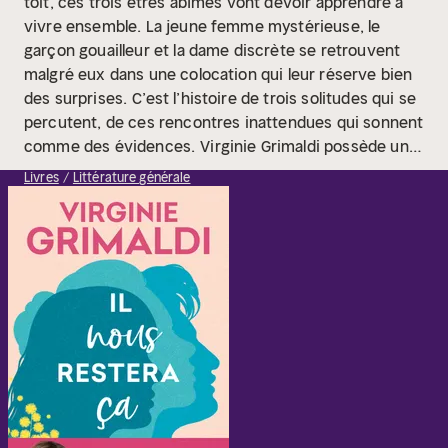
toit, ces trois êtres abîmés vont devoir apprendre à
vivre ensemble. La jeune femme mystérieuse, le
garçon gouailleur et la dame discrète se retrouvent
malgré eux dans une colocation qui leur réserve bien
des surprises.
C’est l’histoire de trois solitudes qui se
percutent, de ces rencontres inattendues qui sonnent
comme des évidences.
Virginie Grimaldi possède un
talent inégalé pour nous faire passer du rire aux
Livres
Littérature générale
larmes et nous conter la vie avec justesse et
sensibilité.