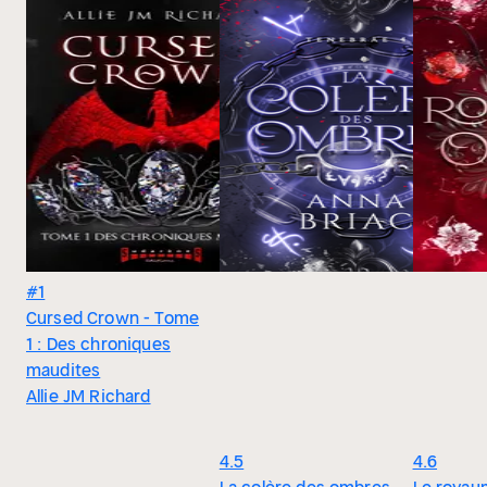
#1
Cursed Crown - Tome
1 : Des chroniques
maudites
Allie JM Richard
4.5
4.6