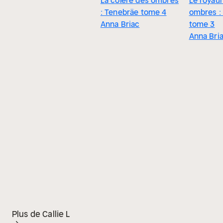
La colère des ombres
Le royau
: Tenebräe tome 4
ombres :
Anna Briac
tome 3
Anna Bri
Plus de Callie L