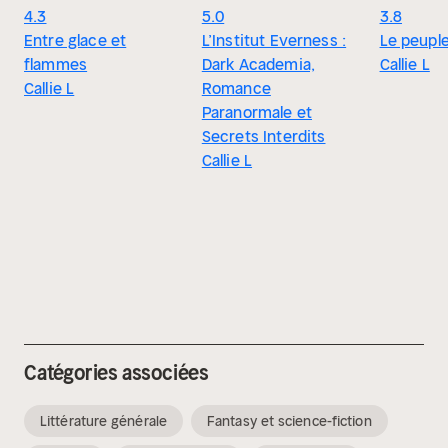
4.3
5.0
3.8
Entre glace et
L’Institut Everness :
Le peupl
flammes
Dark Academia,
Callie L
Callie L
Romance
Paranormale et
Secrets Interdits
Callie L
Catégories associées
Littérature générale
Fantasy et science-fiction