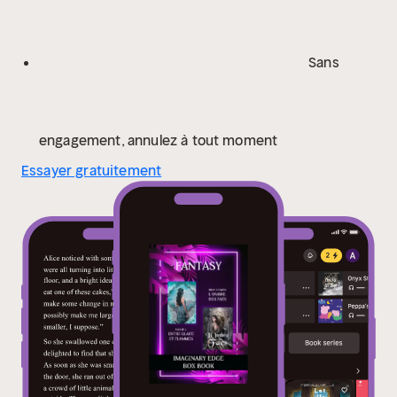
dettes de ses pairs, elle ne pensait pas être accusée
de meurtre le lendemain.
Pourtant, au cours de sa
première nuit dans l'extravagant palais des faes, un
Sans
des conseillers impériaux est retrouvé assassiné. Dès
lors, Héléna a deux semaines pour prouver son
innocence, mais les Shadow Faes cachent de
sombres secrets et le seul qui puisse l'aider pourrait
engagement, annulez à tout moment
être l'homme qu'elle méprise le plus de tous...
À
Essayer gratuitement
PROPOS DE L'AUTEURE
Rina B. Owen est une auteure
qui réside à Bordeaux. Ayant grandi au milieu d'une
campagne peu animée, elle passait ses journées
entières à écrire pour se divertir. Ses romances
Fantasy servent autant à s'évader qu'à réfléchir, et
elle adore écrire des fins mitigées qui changent du
traditionnel "happy end". Lire et écrire lui ont toujours
permis de s'exprimer et d'explorer de nouveaux
horizons, tout en laissant son quotidien parfois lourd
derrière elle.