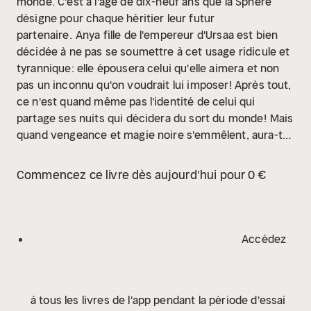
monde. C'est à l'âge de dix-neuf ans que la Sphère
désigne pour chaque héritier leur futur
partenaire.
Anya fille de l'empereur d'Ursaa est bien
décidée à ne pas se soumettre à cet usage ridicule et
tyrannique: elle épousera celui qu'elle aimera et non
pas un inconnu qu'on voudrait lui imposer! Après tout,
ce n'est quand même pas l'identité de celui qui
partage ses nuits qui décidera du sort du monde!
Mais
quand vengeance et magie noire s'emmêlent, aura-t-
elle d'autres choix que de sacrifier afin de sauver les
siens?
À PROPOS DE L'AUTEURE
D'origine cubaine,
Commencez ce livre dès aujourd'hui pour 0 €
Callie L vit dans le Sud-Ouest de la France depuis 15
ans. Passionnée d'histoire fictive, de mondes
imaginaires, elle a toujours eu un goût prononcé pour
la lecture et l'écriture
Ombre des Faes (The Shadow
Accédez
Fae Series - Tome 1)
Gare aux ombres.
Depuis
toujours, Héléna vit dans un village nommé Paché
dont elle n'a jamais quitté les terres. Lorsqu'elle est
à tous les livres de l'app pendant la période d'essai
sacrifiée aux Shadow Faes pour rembourser les