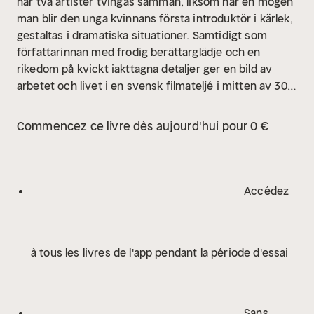
när två artister tvingas samman, liksom när en mogen
man blir den unga kvinnans första introduktör i kärlek,
gestaltas i dramatiska situationer. Samtidigt som
författarinnan med frodig berättarglädje och en
rikedom på kvickt iakttagna detaljer ger en bild av
arbetet och livet i en svensk filmateljé i mitten av 30-
talet. Bi Lowall skymtar också vad ett lyckligare, mer
harmoniskt liv vill säga med en kärlekshistoria med
Commencez ce livre dès aujourd'hui pour 0 €
kritikern och tidningsmannen Claes Feldman. Men
uppvaknandet blir brutalt.
Bi Lowall kommer till klarhet
om att hon rymmer motsättningar som endast kan
lösas i konstnärligt arbete. Först på scenen blir hon en
Accédez
hel, riktig människa.
à tous les livres de l'app pendant la période d'essai
Sans