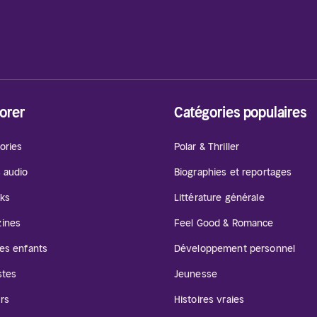
orer
Catégories populaires
ories
Polar & Thriller
s audio
Biographies et reportages
ks
Littérature générale
ines
Feel Good & Romance
les enfants
Développement personnel
stes
Jeunesse
rs
Histoires vraies