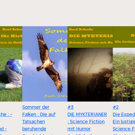
Sommer der
#3
#2
he : -
Falken : Die auf
DIE MYKTERIANER
Die Expedi
Tatsachen
: Science Fiction
Ein lustig
nd -
beruhende
mit Humor
Science F