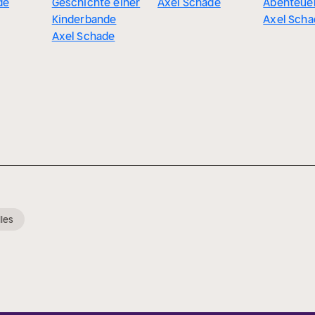
de
Geschichte einer
Axel Schade
Abenteue
Kinderbande
Axel Scha
Axel Schade
les