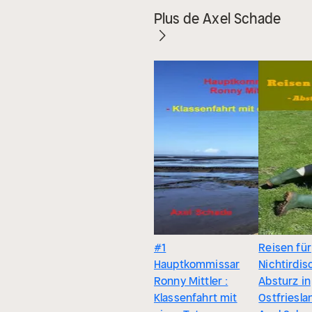
Plus de Axel Schade
#1
Reisen für
Hauptkommissar
Nichtirdisc
Ronny Mittler :
Absturz in
Klassenfahrt mit
Ostfriesla