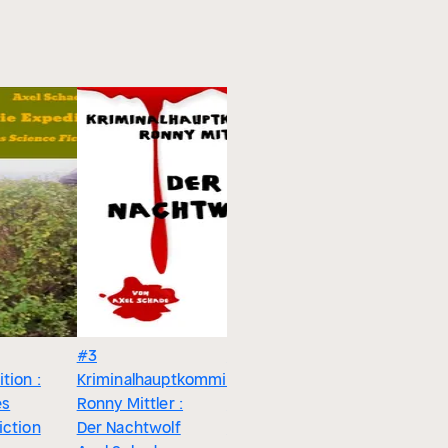
#3
#2
tion :
Kriminalhauptkommissar
HAUPTKOMMISSAR
es
Ronny Mittler :
RONNY MITTLER :
iction
Der Nachtwolf
Unter einem