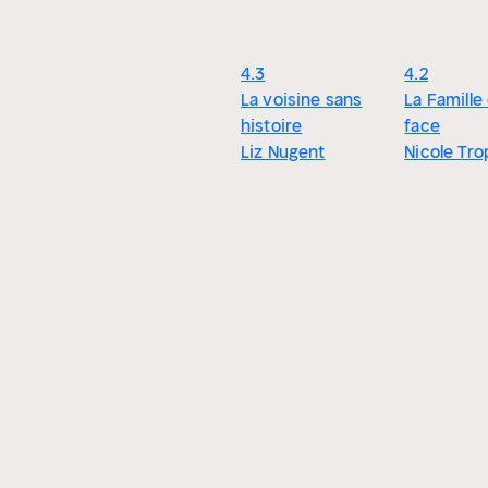
4.3
4.2
La voisine sans
La Famille
histoire
face
Liz Nugent
Nicole Tro