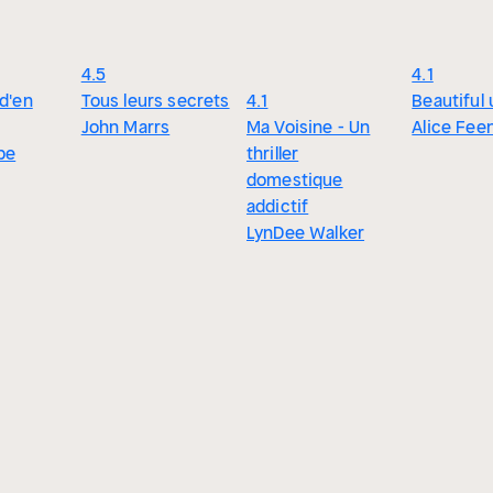
4.5
4.1
 d'en
Tous leurs secrets
4.1
Beautiful 
John Marrs
Ma Voisine - Un
Alice Fee
pe
thriller
domestique
addictif
LynDee Walker