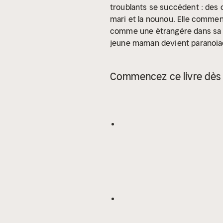
troublants se succèdent : des
mari et la nounou. Elle commen
comme une étrangère dans sa pro
jeune maman devient paranoïaque
l'est ?
Interprétation humaine
Commencez ce livre dès 