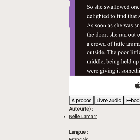
À propos
Livre audio
E-boo
Auteur(e) :
Nelle Lamarr
Langue :
Français