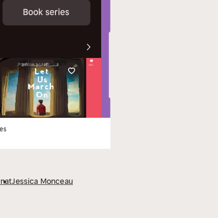
les
inat
Jessica Monceau