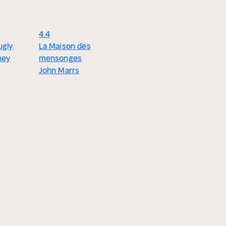
4.4
4.1
ugly
La Maison des
L'Invité de
4.3
ney
mensonges
dernière minute -
Mens-moi
John Marrs
Le nouveau
l'oreille
thriller
Amy Tint
domestique
addictif ! - Best-
seller du New York
Times : Vous êtes
invités. Ne vous
réjouissez pas
trop vite.
Jason Rekulak