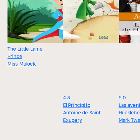
The Little Lame
Prince
Miss Mulock
4.3
5.0
El Principito
Las aven
Antoine de Saint
Hucklebe
Exupery
Mark Twa