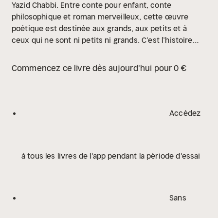
Yazid Chabbi. Entre conte pour enfant, conte
philosophique et roman merveilleux, cette œuvre
poétique est destinée aux grands, aux petits et à
ceux qui ne sont ni petits ni grands. C’est l’histoire
d’un aviateur qui se retrouve en plein milieu du désert
à la suite d’une panne de moteur. En tentant de
Commencez ce livre dès aujourd'hui pour 0 €
réparer son avion, un petit prince lui apparaît et lui
demande de lui dessiner un mouton : « sawarli
3allouch »…
Accédez
à tous les livres de l'app pendant la période d'essai
Sans