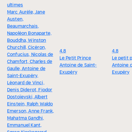
ultimes
Marc Aurèle, Jane
Austen,
Beaumarchais,
Napoléon Bonaparte,
Bouddha, Winston
Churchill, Cicéron,
4.8
4.8
Confucius, Nicolas de
Le Petit Prince
Le petit 
Chamfort, Charles de
Antoine de Saint-
Antoine d
Gaulle, Antoine de
Exupéry
Exupéry
Saint-Exupéry,
Léonard de Vinci,
Denis Diderot, Fiodor
Dostoïevski, Albert
Einstein, Ralph Waldo
Emerson, Anne Frank,
Mahatma Gandhi,
Emmanuel Kant,