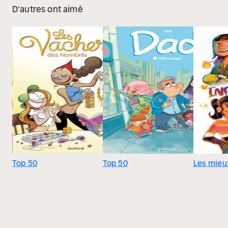
D'autres ont aimé
Top 50
Top 50
Les mieu