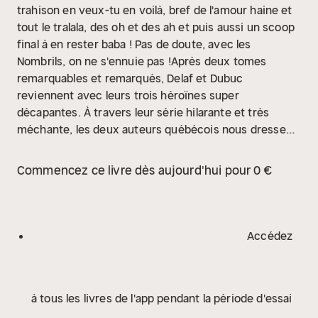
trahison en veux-tu en voilà, bref de l'amour haine et
tout le tralala, des oh et des ah et puis aussi un scoop
final à en rester baba ! Pas de doute, avec les
Nombrils, on ne s'ennuie pas !Après deux tomes
remarquables et remarqués, Delaf et Dubuc
reviennent avec leurs trois héroïnes super
décapantes. À travers leur série hilarante et très
méchante, les deux auteurs québécois nous dressent
un portrait au vitriol d'une certaine adolescence où
tous les coups sont permis. Une série au graphisme
Commencez ce livre dès aujourd'hui pour 0 €
moderne et efficace, aux couleurs pétantes et au ton
résolument acide où l'on ne prend pas de pincettes
pour parler des préoccupations des ados. De plus, en
véritables architectes du gag, Delaf et Dubuc nous
Accédez
livrent des histoires piquantes qui, lorsqu'elles sont
lues dans la continuité d'un album, révèlent encore
plus la richesse de l'univers et l'intelligence avec
à tous les livres de l'app pendant la période d'essai
laquelle les différents éléments sont amenés. La
lecture de ce troisième tome ne laissera aucun