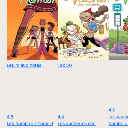
Les mieux notés
Top 50
4.2
4.6
4.4
Les vach
Les Nombrils - Tome 4
Les vacheries des
Nombrils 