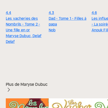
4.4
4.3
4.6
Les vacheries des
Dad - Tome 1 - Filles à
Les influ
Nombrils - Tome 2 -
papa
- La soir
Une fille en or
Nob
Anouk Fil
Maryse Dubuc, Delaf
Delaf
Plus de Maryse Dubuc