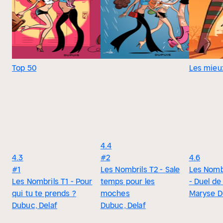
Top 50
Les mieu
4.4
4.3
#2
4.6
#1
Les Nombrils T2 - Sale
Les Nomb
Les Nombrils T1 - Pour
temps pour les
- Duel de
qui tu te prends ?
moches
Maryse 
Dubuc, Delaf
Dubuc, Delaf