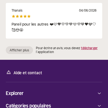
Thanaïs
04/06/2026
Pareil pour les autres ❤️🩷🧡💛💚💙🩵💜🤎🖤🩶🤍
🥰😍🤩
Pour écrire un avis, vous devez
télécharger
Afficher plus
l’application
Aide et contact
Explorer
Catégories populaires