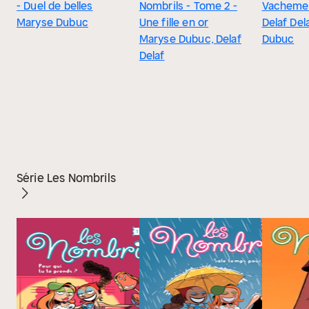
- Duel de belles
Nombrils - Tome 2 -
Vacheme
Maryse Dubuc
Une fille en or
Delaf Del
Maryse Dubuc, Delaf
Dubuc
Delaf
Série Les Nombrils