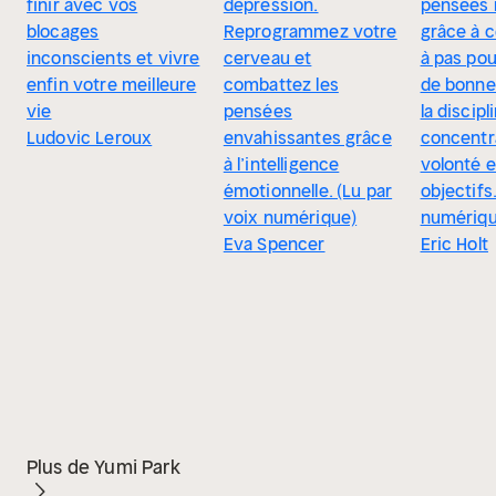
finir avec vos
dépression.
pensées 
blocages
Reprogrammez votre
grâce à c
inconscients et vivre
cerveau et
à pas po
enfin votre meilleure
combattez les
de bonne
vie
pensées
la discipli
Ludovic Leroux
envahissantes grâce
concentra
à l’intelligence
volonté e
émotionnelle. (Lu par
objectifs
voix numérique)
numériqu
Eva Spencer
Eric Holt
Plus de Yumi Park