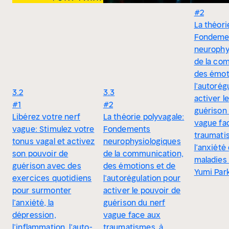
#2
La théori
Fondeme
neurophy
de la co
des émot
l’autorég
3.2
3.3
activer l
#1
#2
guérison 
Libérez votre nerf
La théorie polyvagale:
vague fa
vague: Stimulez votre
Fondements
traumati
tonus vagal et activez
neurophysiologiques
l’anxiété
son pouvoir de
de la communication,
maladies
guérison avec des
des émotions et de
Yumi Par
exercices quotidiens
l’autorégulation pour
pour surmonter
activer le pouvoir de
l’anxiété, la
guérison du nerf
dépression,
vague face aux
l’inflammation, l’auto-
traumatismes, à