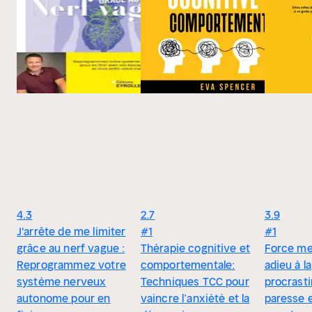
4.3
2.7
3.9
J'arrête de me limiter
#1
#1
grâce au nerf vague :
Thérapie cognitive et
Force me
Reprogrammez votre
comportementale:
adieu à la
système nerveux
Techniques TCC pour
procrastin
autonome pour en
vaincre l’anxiété et la
paresse 