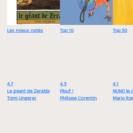
Les mieux notés
Top 10
Top 50
4.7
4.3
4.1
Le géant de Zeralda
Plouf !
NUNO le p
Tomi Ungerer
Philippe Corentin
Mario R