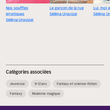
Nos souffles
Le garçon de la rue
Lui, moi 
erratiques
Séléna Urquizar
Séléna Ur
Séléna Urquizar
Catégories associées
Jeunesse
9-12 ans
Fantasy et science-fiction
Fantasy
Réalisme magique