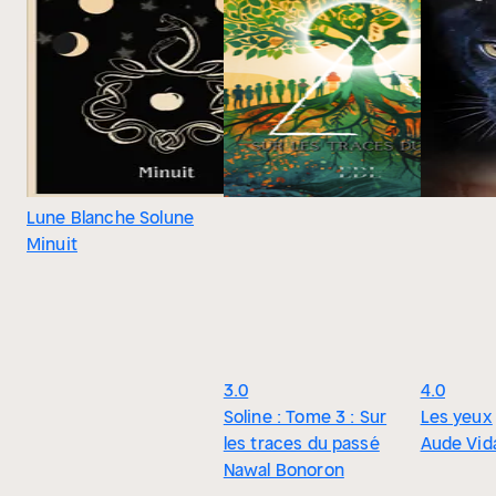
Lune Blanche Solune
Minuit
3.0
4.0
Soline : Tome 3 : Sur
Les yeux
les traces du passé
Aude Vid
Nawal Bonoron