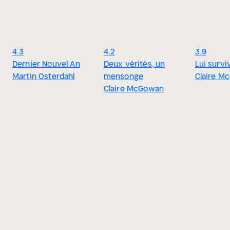
4.3
4.2
3.9
Dernier Nouvel An
Deux vérités, un
Lui survi
Martin Osterdahl
mensonge
Claire M
Claire McGowan