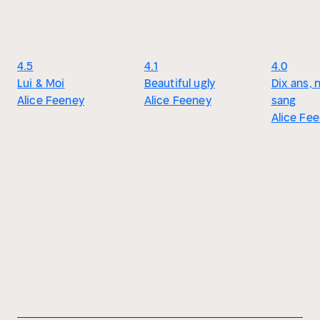
4.5
4.1
4.0
Lui & Moi
Beautiful ugly
Dix ans, 
Alice Feeney
Alice Feeney
sang
Alice Fe