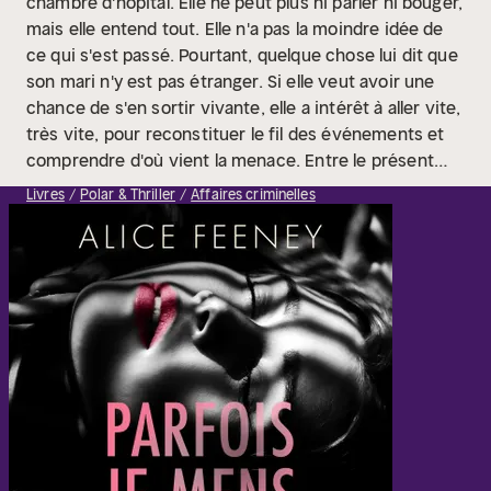
chambre d'hôpital. Elle ne peut plus ni parler ni bouger,
mais elle entend tout. Elle n'a pas la moindre idée de
ce qui s'est passé. Pourtant, quelque chose lui dit que
son mari n'y est pas étranger. Si elle veut avoir une
chance de s'en sortir vivante, elle a intérêt à aller vite,
très vite, pour reconstituer le fil des événements et
comprendre d'où vient la menace. Entre le présent
paralysé, la semaine qui a précédé l'accident et les
Livres
Polar & Thriller
Affaires criminelles
extraits d'un journal intime d'adolescence, la quête de
la vérité s'apparente à un puzzle machiavélique en
trois dimensions.
Titre original : Sometimes I
Lie
Copyright © 2017 by Alice Feeney
Traduit de
l’anglais par Françoise Smith
© Bragelonne 2022