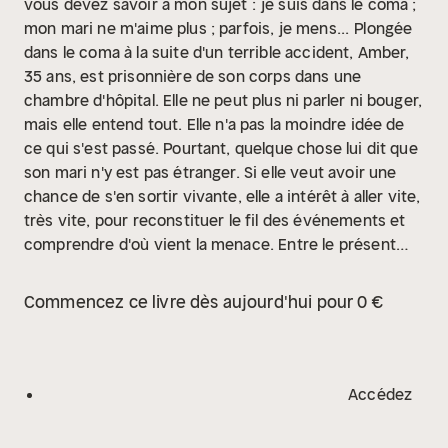
vous devez savoir à mon sujet :
je suis dans le coma ;
mon mari ne m'aime plus ; parfois, je mens...
Plongée
dans le coma à la suite d'un terrible accident, Amber,
35 ans, est prisonnière de son corps dans une
chambre d'hôpital. Elle ne peut plus ni parler ni bouger,
mais elle entend tout. Elle n'a pas la moindre idée de
ce qui s'est passé. Pourtant, quelque chose lui dit que
son mari n'y est pas étranger. Si elle veut avoir une
chance de s'en sortir vivante, elle a intérêt à aller vite,
très vite, pour reconstituer le fil des événements et
comprendre d'où vient la menace. Entre le présent
paralysé, la semaine qui a précédé l'accident et les
extraits d'un journal intime d'adolescence, la quête de
Commencez ce livre dès aujourd'hui pour 0 €
la vérité s'apparente à un puzzle machiavélique en
trois dimensions.
Titre original : Sometimes I
Lie
Copyright © 2017 by Alice Feeney
Traduit de
l’anglais par Françoise Smith
© Bragelonne 2022
Accédez