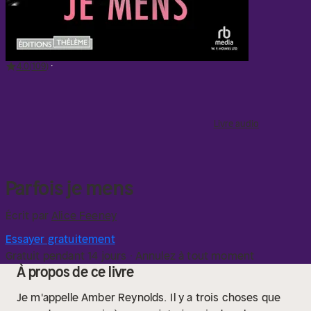
4.0
109
Livre audio
Parfois je mens
Écrit par
Alice Feeney
Essayer gratuitement
Gratuit pendant 14 jours · Annulez à tout moment
À propos de ce livre
Je m'appelle Amber Reynolds.
Il y a trois choses que