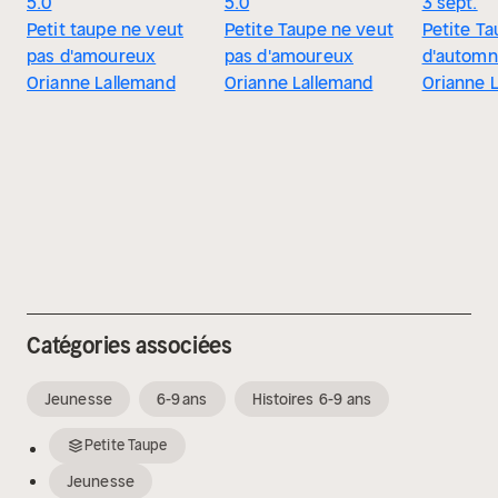
5.0
5.0
3 sept.
Petit taupe ne veut
Petite Taupe ne veut
Petite Ta
pas d'amoureux
pas d'amoureux
d'autom
Orianne Lallemand
Orianne Lallemand
Orianne 
Catégories associées
Jeunesse
6-9 ans
Histoires 6-9 ans
Petite Taupe
Jeunesse