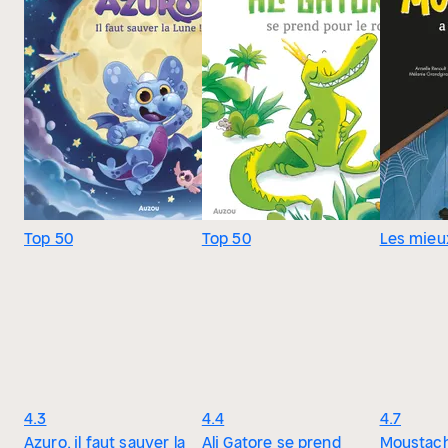
Top 50
Top 50
Les mieu
4.3
4.4
4.7
Azuro, il faut sauver la
Ali Gatore se prend
Moustach