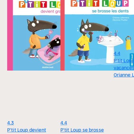
4.4
P’tit Lou
vacance
Orianne 
4.3
4.4
P’tit Loup devient
P’tit Loup se brosse