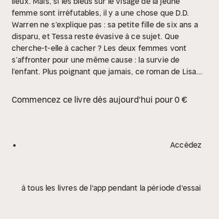
lieux. Mais, si les bleus sur le visage de la jeune
femme sont irréfutables, il y a une chose que D.D.
Warren ne s’explique pas : sa petite fille de six ans a
disparu, et Tessa reste évasive à ce sujet.
Que
cherche-t-elle à cacher ? Les deux femmes vont
s’affronter pour une même cause : la survie de
l’enfant.
Plus poignant que jamais, ce roman de Lisa
Gardner, best-seller aux États-Unis, nous plonge au
cœur du mensonge avec un talent vertigineux.
Commencez ce livre dès aujourd'hui pour 0 €
Accédez
à tous les livres de l'app pendant la période d'essai