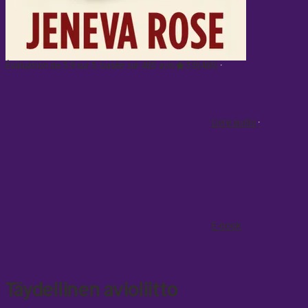
Évaluation de 3.9 sur 5, basée sur 465 avis
3.9
(465)
Livre audio
E-book
Täydellinen avioliitto