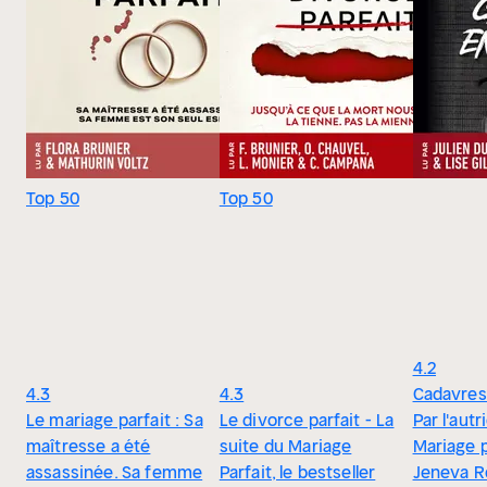
Top 50
Top 50
4.2
4.3
4.3
Cadavres 
Le mariage parfait : Sa
Le divorce parfait - La
Par l'autr
maîtresse a été
suite du Mariage
Mariage p
assassinée. Sa femme
Parfait, le bestseller
Jeneva R