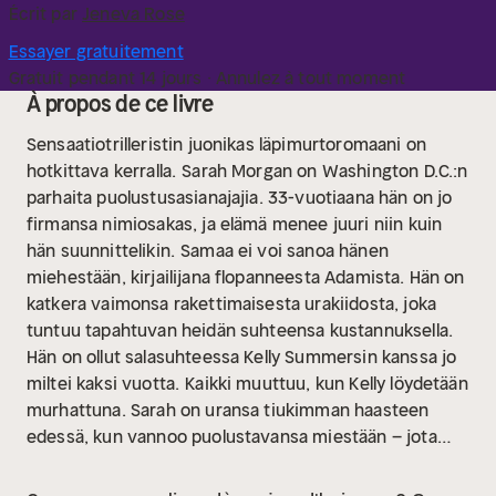
Écrit par
Jeneva Rose
Essayer gratuitement
Gratuit pendant 14 jours · Annulez à tout moment
À propos de ce livre
Sensaatiotrilleristin juonikas läpimurtoromaani on
hotkittava kerralla.
Sarah Morgan on Washington D.C.:n
parhaita puolustusasianajajia. 33-vuotiaana hän on jo
firmansa nimiosakas, ja elämä menee juuri niin kuin
hän suunnittelikin.
Samaa ei voi sanoa hänen
miehestään, kirjailijana flopanneesta Adamista. Hän on
katkera vaimonsa rakettimaisesta urakiidosta, joka
tuntuu tapahtuvan heidän suhteensa kustannuksella.
Hän on ollut salasuhteessa Kelly Summersin kanssa jo
miltei kaksi vuotta.
Kaikki muuttuu, kun Kelly löydetään
murhattuna. Sarah on uransa tiukimman haasteen
edessä, kun vannoo puolustavansa miestään – jota
epäillään rakastajattarensa murhasta. Pettäjä Adam
takuulla on, mutta onko hän murhaaja?