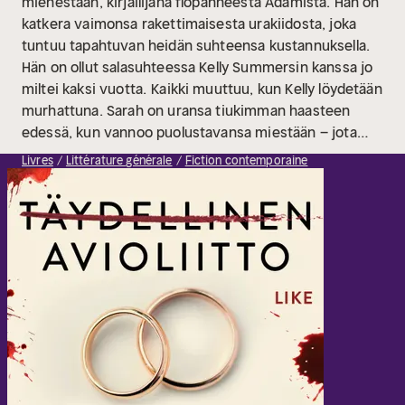
miehestään, kirjailijana flopanneesta Adamista. Hän on
katkera vaimonsa rakettimaisesta urakiidosta, joka
tuntuu tapahtuvan heidän suhteensa kustannuksella.
Hän on ollut salasuhteessa Kelly Summersin kanssa jo
miltei kaksi vuotta.
Kaikki muuttuu, kun Kelly löydetään
murhattuna. Sarah on uransa tiukimman haasteen
edessä, kun vannoo puolustavansa miestään – jota
epäillään rakastajattarensa murhasta. Pettäjä Adam
Livres
Littérature générale
Fiction contemporaine
takuulla on, mutta onko hän murhaaja?