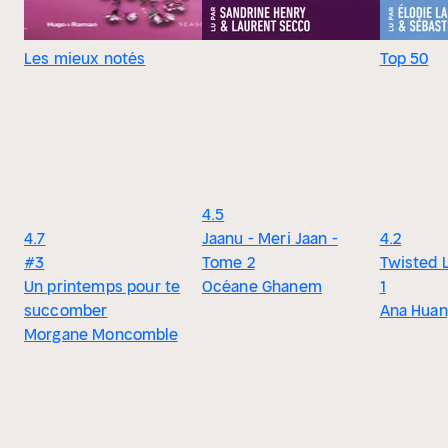
Les mieux notés
Top 50
4.5
4.7
Jaanu - Meri Jaan -
4.2
#3
Tome 2
Twisted 
Un printemps pour te
Océane Ghanem
1
succomber
Ana Hua
Morgane Moncomble