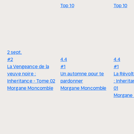
Top 10
Top 10
2 sept.
#2
4.4
4.4
La Vengeance de la
#1
#1
veuve noire :
Un automne pour te
La Révolt
Inheritance - Tome 02
pardonner
: Inherit
Morgane Moncomble
Morgane Moncomble
01
Morgane