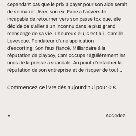
cependant pas que le prix à payer pour son aide serait
de se marier. Avec son ex. Face à l’adversité,
incapable de retourner vers son passé toxique, elle
décide de s’allier à un inconnu dans le plus grand
mensonge de sa vie.
L’heureux élu, c’est lui : Camille
Levesque.
Fondateur d’une application
d’escorting.
Son faux fiancé.
Milliardaire à la
réputation de playboy, Cam occupe régulièrement les
unes de la presse à scandale. Au point d’entacher la
réputation de son entreprise et de risquer de tout
perdre. Pour redorer son blason, s’afficher comme un
homme prêt à s’engager pourrait s’avérer payant.
La
Commencez ce livre dès aujourd'hui pour 0 €
perle rare pour ça, c’est elle : Magnolia Kumar.
Mère
célibataire et féministe.
Qui accepte de devenir sa
future femme. Du moins en apparence.
S’ils se
promettent de ne jamais tomber amoureux, le fil
Accédez
rouge du destin pourrait finir par les rattraper…