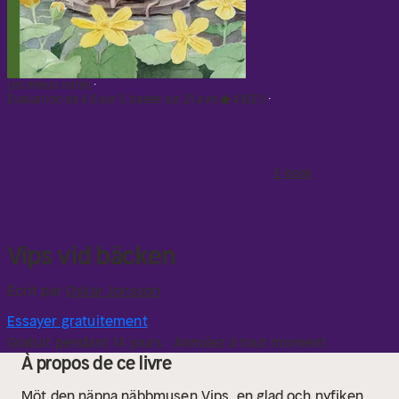
Les mieux notés
Évaluation de 4.6 sur 5, basée sur 21 avis
4.6
(21)
E-book
Vips vid bäcken
Écrit par
Oskar Jonsson
Essayer gratuitement
Gratuit pendant 14 jours · Annulez à tout moment
À propos de ce livre
Möt den näpna näbbmusen Vips, en glad och nyfiken