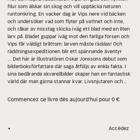
filur som älskar sin skog och vill upptäcka naturen
runtomkring. En vacker dag är Vips nere vid bäcken
och undersöker vad som flyter på vattnet och inte,
och råkar av misstag skicka iväg ett blad med en liten
larv på. Bladet guppar iväg mot den farliga forsen och
Vips får väldigt bråttom: larven måste räddas! Och
räddningsexpeditionen blir ett spännande äventyr
...
Det här är illustratören Oskar Jonssons debut som
bilderboksförfattare där saga åtföljs av enkla fakta. I
sina bedårande akvarellbilder skapar han en fantastisk
värld där man gärna stannar kvar. Livsnjutaren och
äventyraren Vips är lite som en modern Plupp och
påminner oss om hur enkelt och härligt det kan vara
Commencez ce livre dès aujourd'hui pour 0 €
att bara sitta ute på en stubbe och se sig omkring.
Men Vips blir förstås aldrig stilla så länge åt gången
...
Boken avslutas med fakta om djur och växter som
passerat förbi i berättelsen.
Accédez