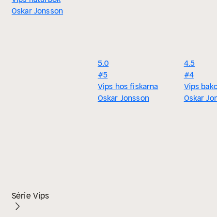
Oskar Jonsson
5.0
4.5
#5
#4
Vips hos fiskarna
Vips bak
Oskar Jonsson
Oskar Jo
Série Vips