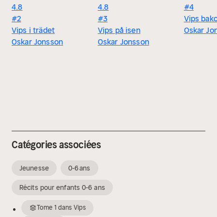
4.8
4.8
#4
#2
#3
Vips bak
Vips i trädet
Vips på isen
Oskar Jo
Oskar Jonsson
Oskar Jonsson
Catégories associées
Jeunesse
0-6 ans
Récits pour enfants 0-6 ans
Tome
1
dans
Vips