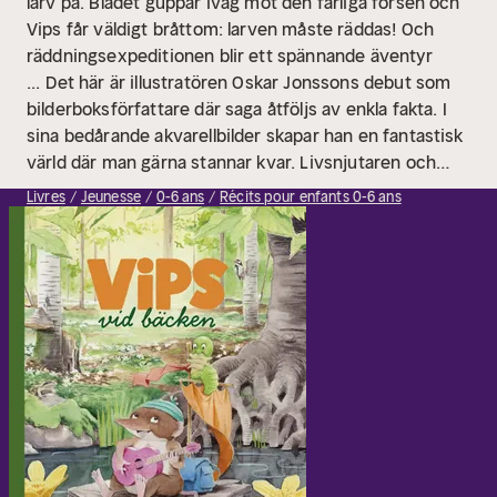
larv på. Bladet guppar iväg mot den farliga forsen och
Vips får väldigt bråttom: larven måste räddas! Och
räddningsexpeditionen blir ett spännande äventyr
...
Det här är illustratören Oskar Jonssons debut som
bilderboksförfattare där saga åtföljs av enkla fakta. I
sina bedårande akvarellbilder skapar han en fantastisk
värld där man gärna stannar kvar. Livsnjutaren och
äventyraren Vips är lite som en modern Plupp och
Livres
Jeunesse
0-6 ans
Récits pour enfants 0-6 ans
påminner oss om hur enkelt och härligt det kan vara
att bara sitta ute på en stubbe och se sig omkring.
Men Vips blir förstås aldrig stilla så länge åt gången
...
Boken avslutas med fakta om djur och växter som
passerat förbi i berättelsen.