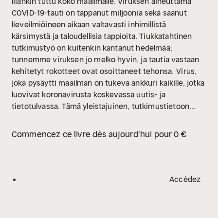
liiankin tuttu koko maailmalle. Viruksen aiheuttama
COVID-19-tauti on tappanut miljoonia sekä saanut
lieveilmiöineen aikaan valtavasti inhimillistä
kärsimystä ja taloudellisia tappioita. Tiukkatahtinen
tutkimustyö on kuitenkin kantanut hedelmää:
tunnemme viruksen jo melko hyvin, ja tautia vastaan
kehitetyt rokotteet ovat osoittaneet tehonsa.
Virus,
joka pysäytti maailman on tukeva ankkuri kaikille, jotka
luovivat koronavirusta koskevassa uutis- ja
tietotulvassa. Tämä yleistajuinen, tutkimustietoon
pohjaava teos kertoo, millainen virus SARS-Cov-2 on,
mitä se aiheuttaa ihmiskehossa ja miten pandemia on
Commencez ce livre dès aujourd'hui pour 0 €
tähän saakka edennyt. Lisäksi se tarkastelee kriisin
erilaisia vaikutuksia Suomessa ja maailmalla sekä sitä,
mihin suuntaan tilanne mahdollisesti kehittyy. Teos
auttaa hahmottamaan, mitä voimme viime vuosien
Accédez
tapahtumista oppia, kun valmistaudumme tuleviin
pandemioihin.