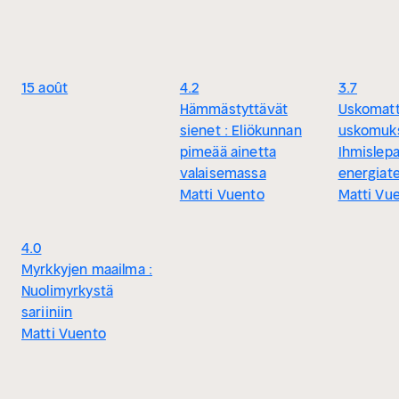
15 août
4.2
3.7
Hämmästyttävät
Uskomat
sienet : Eliökunnan
uskomuks
pimeää ainetta
Ihmislepa
valaisemassa
energiat
Matti Vuento
Matti Vu
4.0
Myrkkyjen maailma :
Nuolimyrkystä
sariiniin
Matti Vuento