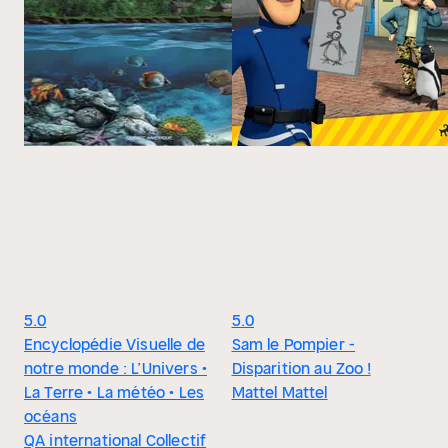
5.0
5.0
Encyclopédie Visuelle de
Sam le Pompier -
notre monde : L’Univers •
Disparition au Zoo !
La Terre • La météo • Les
Mattel Mattel
océans
QA international Collectif