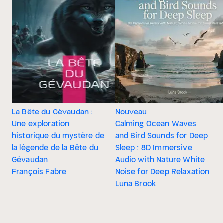
La Bête du Gévaudan :
Nouveau
Une exploration
Calming Ocean Waves
historique du mystère de
and Bird Sounds for Deep
la légende de la Bête du
Sleep : 8D Immersive
Gévaudan
Audio with Nature White
François Fabre
Noise for Deep Relaxation
Luna Brook