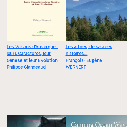
Les Volcans d’Auvergne :
Les arbres, de sacrées
leurs Caractères, leur
histoires...
Genèse et leur Évolution
François- Eugène
Philippe Glangeaud
WERNERT