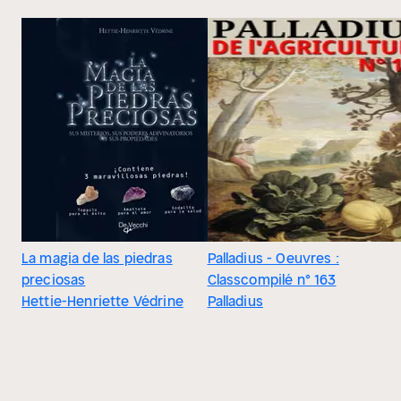
La magia de las piedras
Palladius - Oeuvres :
preciosas
Classcompilé n° 163
Hettie-Henriette Védrine
Palladius