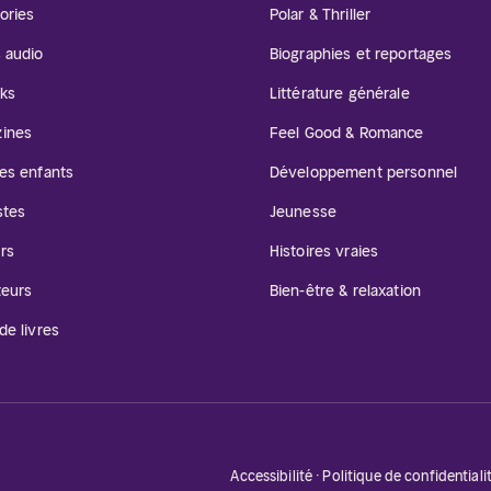
ories
Polar & Thriller
s audio
Biographies et reportages
ks
Littérature générale
ines
Feel Good & Romance
les enfants
Développement personnel
stes
Jeunesse
rs
Histoires vraies
teurs
Bien-être & relaxation
de livres
Accessibilité
·
Politique de confidentiali