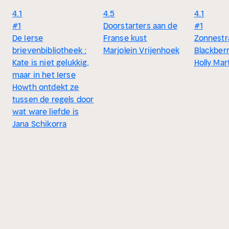
4.1
4.5
4.1
#1
Doorstarters aan de
#1
De Ierse
Franse kust
Zonnestr
brievenbibliotheek :
Marjolein Vrijenhoek
Blackber
Kate is niet gelukkig,
Holly Mar
maar in het Ierse
Howth ontdekt ze
tussen de regels door
wat ware liefde is
Jana Schikorra