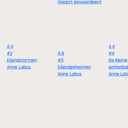
Hoogst gewaardeerd
4.4
4.4
#2
4.8
#4
Eilandstormen
#3
De kleine
Anne Labus
Eilandgeheimen
pottenbak
Anne Labus
Anne Lab