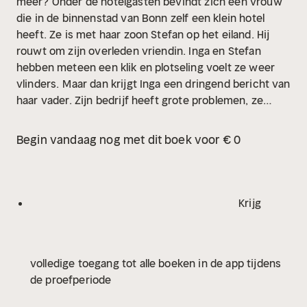
meer?
Onder de hotelgasten bevindt zich een vrouw
die in de binnenstad van Bonn zelf een klein hotel
heeft. Ze is met haar zoon Stefan op het eiland. Hij
rouwt om zijn overleden vriendin. Inga en Stefan
hebben meteen een klik en plotseling voelt ze weer
vlinders.
Maar dan krijgt Inga een dringend bericht van
haar vader. Zijn bedrijf heeft grote problemen, ze
moet naar huis komen. Met pijn in haar hart besluit ze
het eiland te verlaten…
Voor de lezers van Jenny
Begin vandaag nog met dit boek voor € 0
Colgan, Robyn Carr en Manuela Inusa.
Krijg
volledige toegang tot alle boeken in de app tijdens
de proefperiode