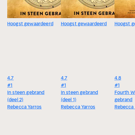
Hoogst gewaardeerd
Hoogst gewaardeerd
Hoogst g
4.7
4.7
4.8
#1
#1
#1
In steen gebrand
In steen gebrand
Fourth Wi
(deel 2)
(deel 1)
gebrand
Rebecca Yarros
Rebecca Yarros
Rebecca 