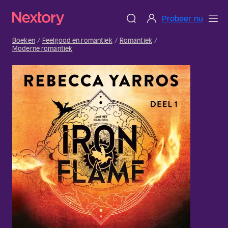
Probeer nu
Boeken
Feelgood en romantiek
Romantiek
Moderne romantiek