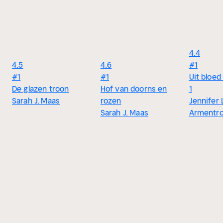
4.4
4.5
4.6
#1
#1
#1
Uit bloed
De glazen troon
Hof van doorns en
1
Sarah J. Maas
rozen
Jennifer 
Sarah J. Maas
Armentr