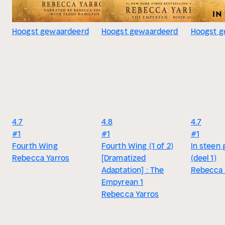
Hoogst gewaardeerd
Hoogst gewaardeerd
Hoogst g
4.7
4.8
4.7
#1
#1
#1
Fourth Wing
Fourth Wing (1 of 2)
In steen
Rebecca Yarros
[Dramatized
(deel 1)
Adaptation] : The
Rebecca 
Empyrean 1
Rebecca Yarros