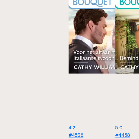
4.2
5.0
#4538
#4458