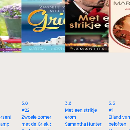
3.8
3.6
3.3
#22
Met een strikje
#1
ersen!
Zwoele zomer
erom
Eiland van
Camp
met de Griek :
Samantha Hunter
beloften