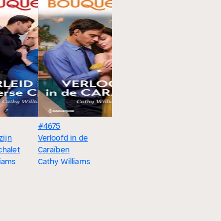
#4675
zijn
Verloofd in de
chalet
Caraïben
liams
Cathy Williams
4.0
4.0
#4099
#420