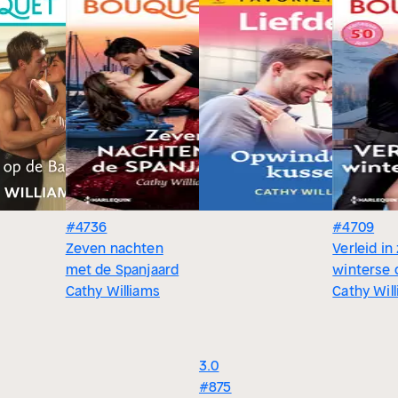
#4736
#4709
Zeven nachten
Verleid in 
met de Spanjaard
winterse 
Cathy Williams
Cathy Wil
3.0
#875