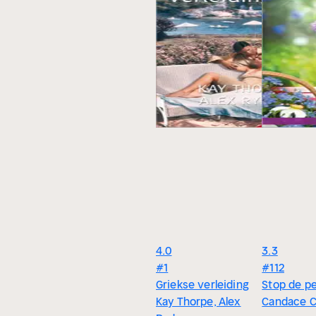
4.0
3.3
#1
#112
Griekse verleiding
Stop de p
Kay Thorpe, Alex
Candace 