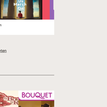
n
eten