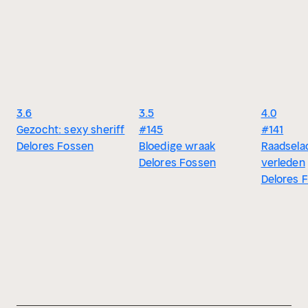
3.6
3.5
4.0
Gezocht: sexy sheriff
#145
#141
Delores Fossen
Bloedige wraak
Raadsela
Delores Fossen
verleden
Delores 