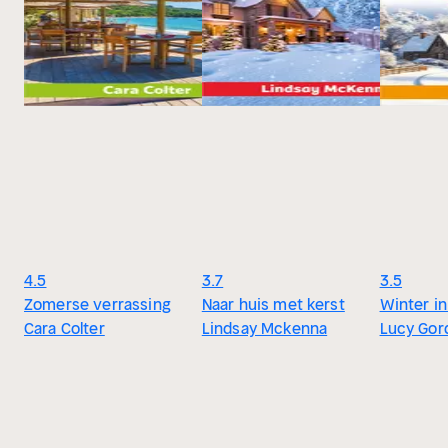
4.5
3.7
3.5
Zomerse verrassing
Naar huis met kerst
Winter in
Cara Colter
Lindsay Mckenna
Lucy Gor