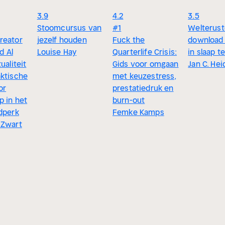
3.9
4.2
3.5
Stoomcursus van
#1
Welterust
reator
jezelf houden
Fuck the
download 
jd Al
Louise Hay
Quarterlife Crisis:
in slaap te
ualiteit
Gids voor omgaan
Jan C. Hei
aktische
met keuzestress,
or
prestatiedruk en
p in het
burn-out
dperk
Femke Kamps
 Zwart