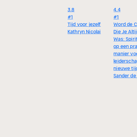
3.8
4.4
#1
#1
Tijd voor jezelf
Word de C
Kathryn Nicolai
Die Je Alti
Was: Spirit
op een pr
manier vo
leiderscha
nieuwe tij
Sander de