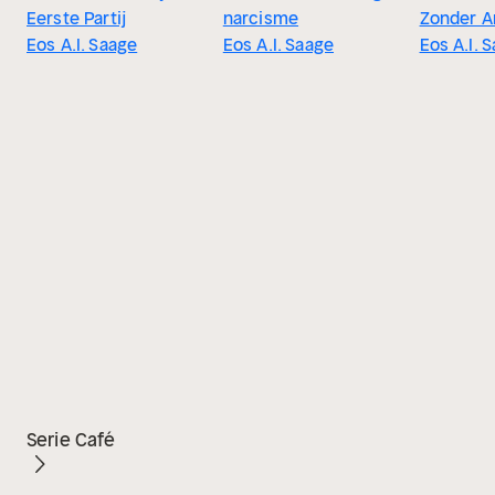
Eerste Partij
narcisme
Zonder A
Eos A.I. Saage
Eos A.I. Saage
Eos A.I. 
Serie Café