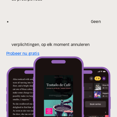
el tueste.
Además, encontrará secciones dedicadas a
técnicas específicas, como el desarrollo de perfiles
para espresso y métodos de filtro, la creación de
Geen
mezclas y las particularidades de tostar granos
especiales, como los descafeinados o los de baja
densidad. Este manual le proporciona las herramientas
para planificar, ejecutar y perfeccionar cada tueste,
verplichtingen, op elk moment annuleren
permitiéndole desarrollar un control preciso sobre el
Probeer nu gratis
aroma y el sabor de su café.
Para este libro, hemos
apostado por tecnologías innovadoras, incluyendo
Inteligencia Artificial y soluciones de software a
medida. Estas nos apoyaron en numerosos pasos del
proceso: la búsqueda de ideas y la investigación, la
redacción y la edición, el control de calidad, así como
la creación de ilustraciones decorativas.
Nuestro
objetivo es ofrecerle una experiencia de lectura
especialmente armoniosa y contemporánea.