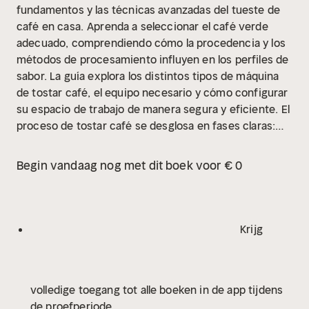
fundamentos y las técnicas avanzadas del tueste de
café en casa.
Aprenda a seleccionar el café verde
adecuado, comprendiendo cómo la procedencia y los
métodos de procesamiento influyen en los perfiles de
sabor. La guía explora los distintos tipos de máquina
de tostar café, el equipo necesario y cómo configurar
su espacio de trabajo de manera segura y eficiente.
El
proceso de tostar café se desglosa en fases claras:
desde la fase de secado y la reacción de Maillard hasta
el primer y segundo crack. Obtendrá conocimientos
Begin vandaag nog met dit boek voor € 0
sobre cómo controlar el perfil de tueste mediante la
regulación de la energía y el flujo de aire para influir en
la duración y el resultado final del tostado de café.
La
obra profundiza en la evaluación del resultado,
Krijg
incluyendo el análisis visual de los granos, la
valoración olfativa y la realización de catas para
asegurar la calidad. Se abordan temas como el
volledige toegang tot alle boeken in de app tijdens
almacenamiento óptimo, la fase de desgasificación y
de proefperiode
la identificación y corrección de errores comunes en