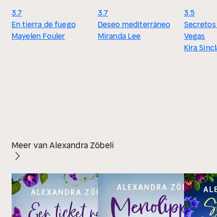
3.7
3.7
3.5
En tierra de fuego
Deseo mediterráneo
Secretos
Mayelen Fouler
Miranda Lee
Vegas
Kira Sincl
Meer van Alexandra Zöbeli