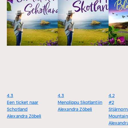
4.3
4.3
4.2
Een ticket naar
Menolippu Skotlantiin
#2
Schotland
Alexandra Zöbeli
Stjärnorn
Alexandra Zöbeli
Mountain
Alexandra