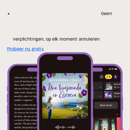
Zúrich, en Suiza. Bibliotecaria de profesión, sus
novelas están ambientadas en su lugar favorito en el
Geen
mundo: Gran Bretaña. Con una pizca de humor, un
poco de pasión y un toque de realismo, les cuenta a
sus lectores cómo es la vida en Escocia, Inglaterra o
Gales. En sus increíbles historias encontramos
verplichtingen, op elk moment annuleren
personajes de lo más extraño, impresionantes
Probeer nu gratis
paisajes y el incomparable estilo de vida británico.