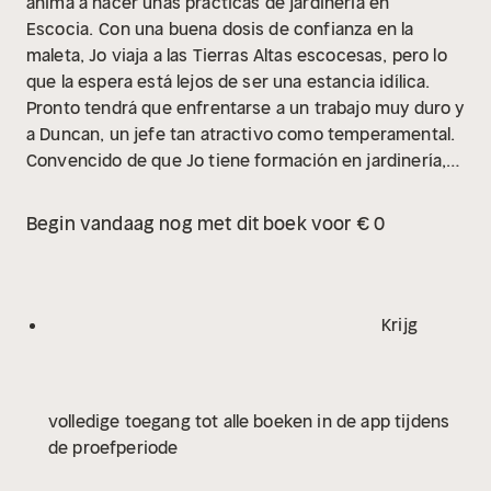
anima a hacer unas prácticas de jardinería en
Escocia.
Con una buena dosis de confianza en la
maleta, Jo viaja a las Tierras Altas escocesas, pero lo
que la espera está lejos de ser una estancia idílica.
Pronto tendrá que enfrentarse a un trabajo muy duro y
a Duncan, un jefe tan atractivo como temperamental.
Convencido de que Jo tiene formación en jardinería,
Duncan no deja de sacarla de quicio de con todo tipo
de exigencias.
Por su parte, Jo intentará ocultar el
Begin vandaag nog met dit boek voor € 0
hecho de que en realidad es cocinera, lo cual acabará
provocando más caos aún. Sin embargo, contará con
la ayuda inesperada de Nick, el hijo pequeño de
Duncan, que se ha dado cuenta de que su padre
Krijg
empieza a albergar sentimientos hacia Jo...
Una
deliciosa comedia romántica y rural en la que los
sentimientos arraigan con fuerza si se los riega
volledige toegang tot alle boeken in de app tijdens
adecuadamente.
Este audiolibro está narrado en
de proefperiode
castellano.
Alexandra Zöbeli vive con su marido y un
gato un tanto particular en la zona del Oberland de