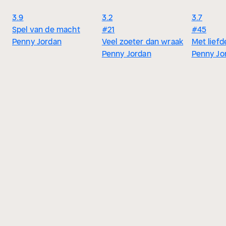
3.9
3.2
3.7
Spel van de macht
#21
#45
Penny Jordan
Veel zoeter dan wraak
Met liefd
Penny Jordan
Penny Jo