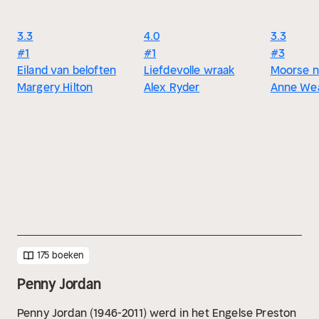
3.3
4.0
3.3
#1
#1
#3
Eiland van beloften
Liefdevolle wraak
Moorse n
Margery Hilton
Alex Ryder
Anne We
175 boeken
Penny Jordan
Penny Jordan (1946-2011) werd in het Engelse Preston