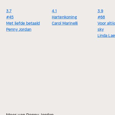
3.7
4.1
3.9
#45
Hartenkoning
#68
Met liefde betaald
Carol Marinelli
Voor altij
Penny Jordan
sky
Linda Lael