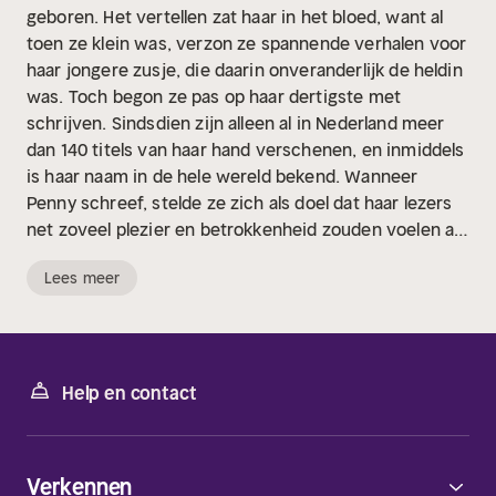
geboren. Het vertellen zat haar in het bloed, want al
toen ze klein was, verzon ze spannende verhalen voor
haar jongere zusje, die daarin onveranderlijk de heldin
was. Toch begon ze pas op haar dertigste met
schrijven. Sindsdien zijn alleen al in Nederland meer
dan 140 titels van haar hand verschenen, en inmiddels
is haar naam in de hele wereld bekend. Wanneer
Penny schreef, stelde ze zich als doel dat haar lezers
net zoveel plezier en betrokkenheid zouden voelen als
zijzelf tijdens het lezen van romantische verhalen.
Lees meer
Daardoor bouwde ze een bijzondere band op met haar
talloze fans, wat niet alleen blijkt uit de vele reacties
die ze tijdens haar leven kreeg, maar ook uit het feit
dat er over de hele wereld al ruim 85 miljoen titels van
haar hand zijn verkocht en haar werk in meer dan 25
Help en contact
talen is vertaald. In maart 2011 ontving ze van de
Romantic Novelists' Association de Lifetime
Achievement Award. Op 31 december 2011 is Penny
Verkennen
overleden, maar ze leeft voort in haar verhalen,