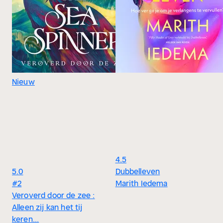
Nieuw
4.5
5.0
Dubbelleven
#2
Marith Iedema
Veroverd door de zee :
Alleen zij kan het tij
keren...