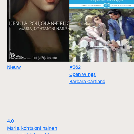
Nieuw
#362
Open Wings
Barbara Cartland
4.0
Maria, kohtaloni nainen