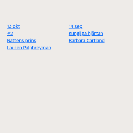
13 okt
14 sep
#2
Kungliga hjärtan
Nattens prins
Barbara Cartland
Lauren Palphreyman