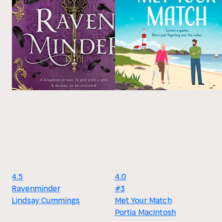
4.5
4.0
Ravenminder
#3
Lindsay Cummings
Met Your Match
Portia MacIntosh