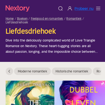
Probeer nu
Home
Boeken
Feelgood en romantiek
Romantiek
Liefdesdriehoek
Liefdesdriehoek
Dive into the deliciously complicated world of Love Triangle
Romance on Nextory. These heart-tugging stories are all
about passion, longing, and the impossible choice between
two irresistible people. Do you follow your heart or your
head? The safe option or the wild one? As emotions run high
and loyalties are tested, our heroes and heroines find
Moderne romantiek
Historische romantiek
Roman
themselves caught between love and love—struggling to
decide who truly holds their heart. Perfect for readers who
crave emotional twists, stolen glances, and the sweet agony
of choosing between two unforgettable loves.