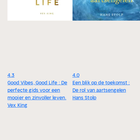
4.3
4.0
Good Vibes, Good Life : De
Een blik op de toekomst :
perfecte gids voor een
De rol van aartsengelen
mooier en zinvoller leven.
Hans Stolp
Vex King