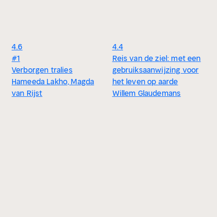
4.6
4.4
#1
Reis van de ziel: met een
Verborgen tralies
gebruiksaanwijzing voor
Hameeda Lakho, Magda
het leven op aarde
van Rijst
Willem Glaudemans