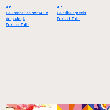
4.6
4.7
De kracht van het NU in
De stilte spreekt
de praktijk
Eckhart Tolle
Eckhart Tolle