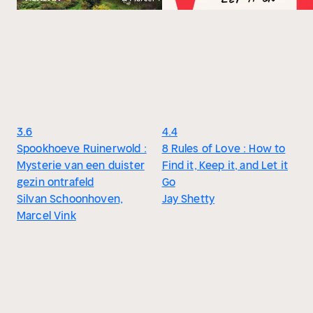
3.6
4.4
Spookhoeve Ruinerwold :
8 Rules of Love : How to
Mysterie van een duister
Find it, Keep it, and Let it
gezin ontrafeld
Go
Silvan Schoonhoven,
Jay Shetty
Marcel Vink