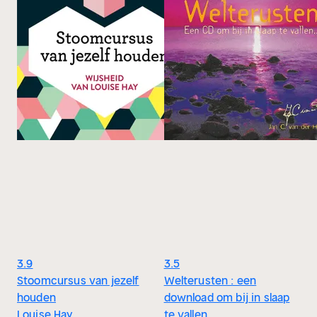
3.9
3.5
Stoomcursus van jezelf
Welterusten : een
houden
download om bij in slaap
Louise Hay
te vallen