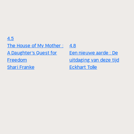
4.5
The House of My Mother :
4.8
A Daughter's Quest for
Een nieuwe aarde : De
Freedom
uitdaging van deze tijd
Shari Franke
Eckhart Tolle