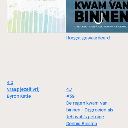
Hoogst gewaardeerd
4.0
Vraag jezelf vrij
4.7
Byron Katie
#39
De regen kwam van
binnen - Opgroeien als
Jehovah's getuige
Dennis Biesma