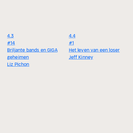
4.3
4.4
#14
#1
Briljante bands en GIGA
Het leven van een loser
geheimen
Jeff Kinney
Liz Pichon