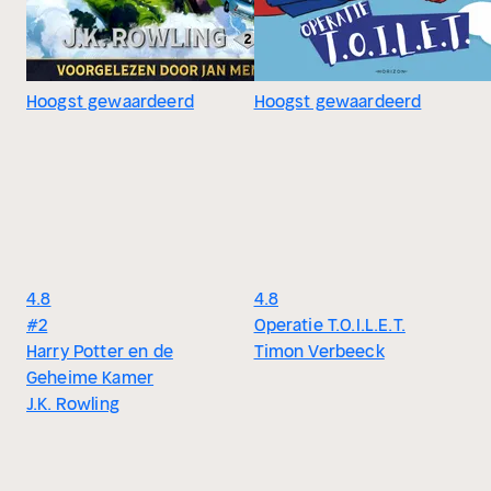
Hoogst gewaardeerd
Hoogst gewaardeerd
4.8
4.8
#2
Operatie T.O.I.L.E.T.
Harry Potter en de
Timon Verbeeck
Geheime Kamer
J.K. Rowling