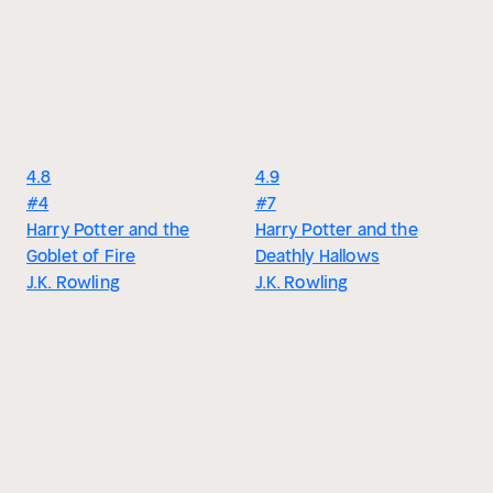
4.8
4.9
#4
#7
Harry Potter and the
Harry Potter and the
Goblet of Fire
Deathly Hallows
J.K. Rowling
J.K. Rowling