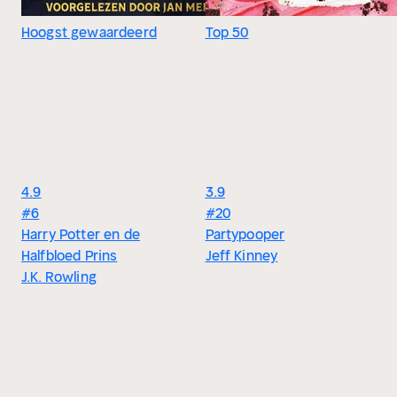
Hoogst gewaardeerd
Top 50
4.9
3.9
#6
#20
Harry Potter en de
Partypooper
Halfbloed Prins
Jeff Kinney
J.K. Rowling