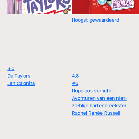
Hoogst gewaardeerd
3.0
De Taylors
4.8
Jen Calonita
#6
Hopeloos verliefd :
Avonturen van een niet-
zo-blije hartenbreekster
Rachel Renée Russell