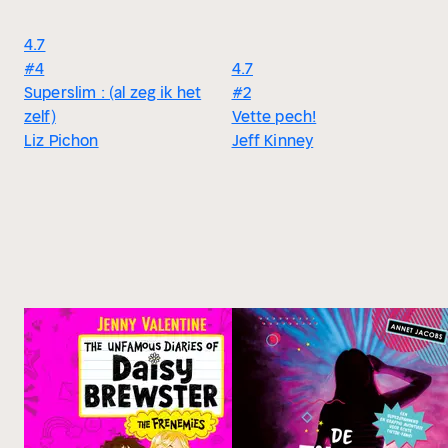
4.7
#4
4.7
Superslim : (al zeg ik het
#2
zelf)
Vette pech!
Liz Pichon
Jeff Kinney