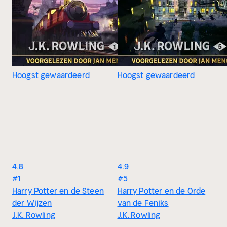
Hoogst gewaardeerd
Hoogst gewaardeerd
4.8
4.9
#1
#5
Harry Potter en de Steen
Harry Potter en de Orde
der Wijzen
van de Feniks
J.K. Rowling
J.K. Rowling