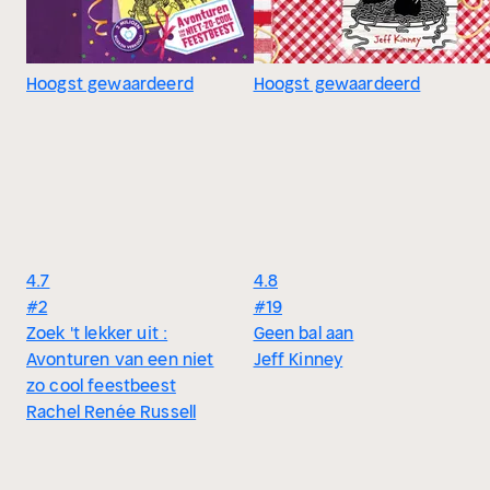
Hoogst gewaardeerd
Hoogst gewaardeerd
4.7
4.8
#2
#19
Zoek 't lekker uit :
Geen bal aan
Avonturen van een niet
Jeff Kinney
zo cool feestbeest
Rachel Renée Russell