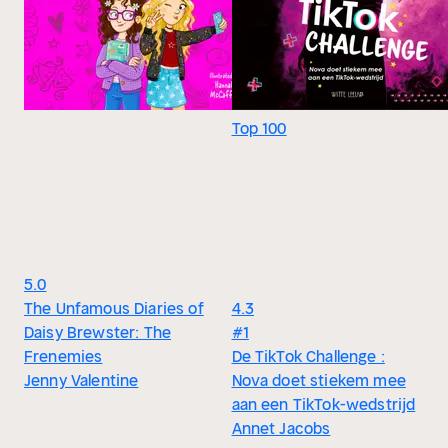
Top 100
5.0
The Unfamous Diaries of
4.3
Daisy Brewster: The
#1
Frenemies
De TikTok Challenge :
Jenny Valentine
Nova doet stiekem mee
aan een TikTok-wedstrijd
Annet Jacobs